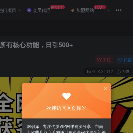
限时折扣
日入2K
热门项目
会员代理
加盟网站
有核心功能，日引500+
关注
私信
0
1117
736
欢迎访问网创库🏹
网创库 | 专注优质VIP网课资源分享，市面
上收费几百几千的项目资源课程这里全部都