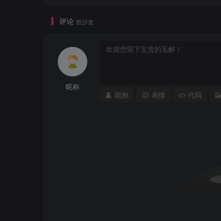
评论
抢沙发
昵称
昵称
表情
代码