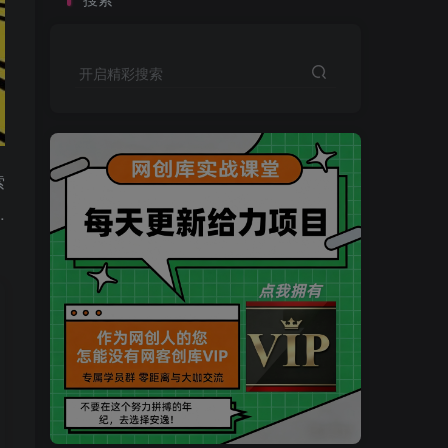
开启精彩搜索
索
…
买VIP会员或加盟商-全年最低价-立即抢额
网创库-限时优惠 别错过!