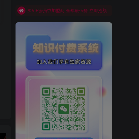
买VIP会员或加盟商-全年最低价-立即抢额
网创库-限时优惠 别错过!