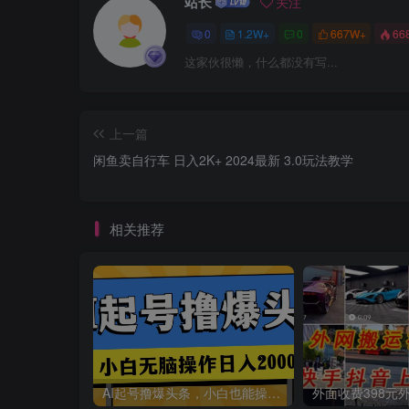
站长
关注
0
1.2W+
0
667W+
66
这家伙很懒，什么都没有写...
上一篇
闲鱼卖自行车 日入2K+ 2024最新 3.0玩法教学
相关推荐
AI起号撸爆头条，小白也能操作，日入2000+