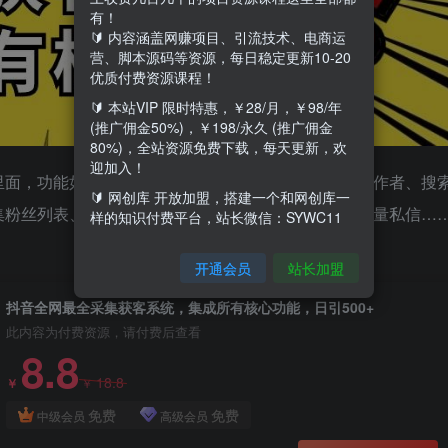
有！
🔰 内容涵盖网赚项目、引流技术、电商运
营、脚本源码等资源，每日稳定更新10-20
优质付费资源课程！
🔰 本站VIP 限时特惠，￥28/月，￥98/年
(推广佣金50%)，￥198/永久 (推广佣金
80%)，全站资源免费下载，每天更新，欢
迎加入！
里面，功能如下：采集作者主页视频、搜索关键字采集作者、搜
🔰 网创库 开放加盟，搭建一个和网创库一
集粉丝列表、采集直播间、采集实体店、批量关注、批量私信…
样的知识付费平台，站长微信：SYWC11
开通会员
站长加盟
抖音全网最全采集获客系统，集成所有核心功能，日引500+
此内容为付费资源，请付费后查看
8.8
18.8
￥
￥
免费
免费
中级会员
高级会员