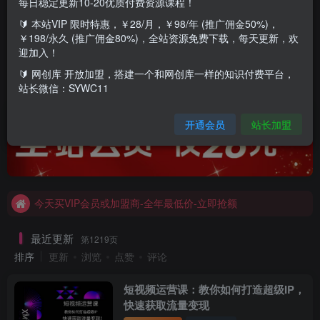
每日稳定更新10-20优质付费资源课程！
免费项目
会员项目
赚钱必看
黑科技
圈粉爆粉
🔰 本站VIP 限时特惠，￥28/月，￥98/年 (推广佣金50%)，
￥198/永久 (推广佣金80%)，全站资源免费下载，每天更新，欢
迎加入！
电商运营
社群营销
网站加盟
新媒体
更多内容
🔰 网创库 开放加盟，搭建一个和网创库一样的知识付费平台，
站长微信：SYWC11
开通会员
站长加盟
今天买VIP会员或加盟商-全年最低价-立即抢额
网创库-限时优惠 别错过!
今天买VIP会员或加盟商-全年最低价-立即抢额
网创库-限时优惠 别错过!
最近更新
第1219页
排序
更新
浏览
点赞
评论
短视频运营课：教你如何打造超级IP，
快速获取流量变现