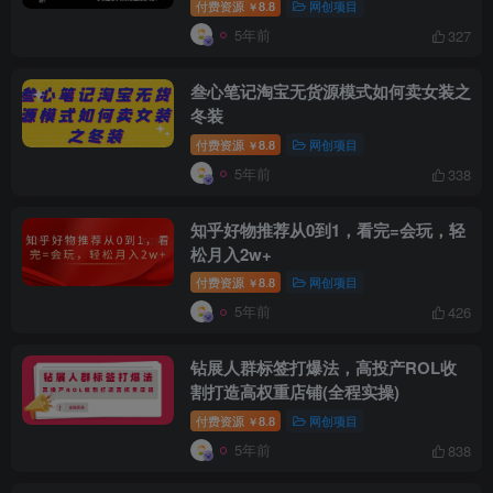
付费资源
8.8
网创项目
￥
5年前
327
叁心笔记淘宝无货源模式如何卖女装之
冬装
付费资源
8.8
网创项目
￥
创项目
5年前
338
知乎好物推荐从0到1，看完=会玩，轻
松月入2w+
付费资源
8.8
网创项目
￥
5年前
426
创项目
钻展人群标签打爆法，高投产ROL收
割打造高权重店铺(全程实操)
付费资源
8.8
网创项目
￥
5年前
838