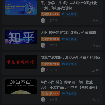
千川教学，从0到1从搭建计划到优化
计划，详细实战讲解
创项目
付费资源
8.8
网创项目
￥
5年前
743
天枢·知乎带货(2期+3期)，价值3580元
付费资源
8.8
网创项目
￥
5年前
162
创项目
博主养成攻略，最容易年入百万的职业
付费资源
8.8
网创项目
￥
5年前
894
绅白不白·抖音0撸项目：单日收益
500，不发作品，不养号【视频课程】
付费资源
8.8
网创项目
￥
创项目
5年前
533