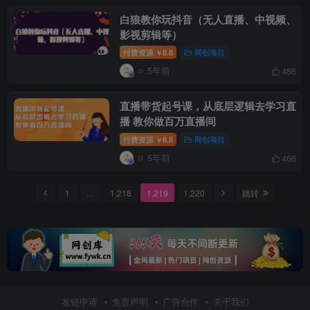
白狼教你玩抖音（无人直播、中视频、
影视剪辑等）
付费资源
8.8
网创项目
￥
5年前
486
创项目
直播带货起号课，从底层逻辑去学习直
播 教你做百万直播间
付费资源
8.8
网创项目
￥
5年前
466
1
…
1,218
1,219
1,220
跳转
友链申请
免责声明
广告合作
关于我们