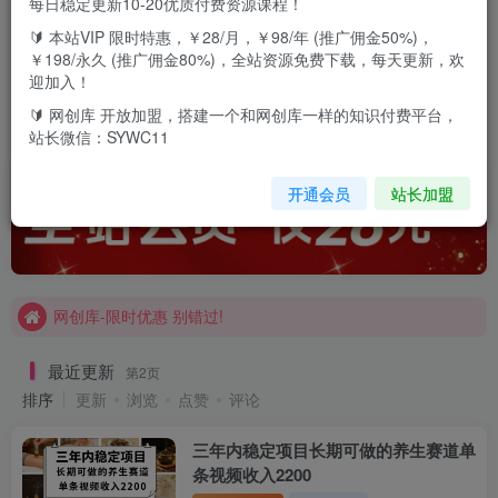
每日稳定更新10-20优质付费资源课程！
免费项目
会员项目
赚钱必看
黑科技
圈粉爆粉
🔰 本站VIP 限时特惠，￥28/月，￥98/年 (推广佣金50%)，
￥198/永久 (推广佣金80%)，全站资源免费下载，每天更新，欢
迎加入！
电商运营
社群营销
网站加盟
新媒体
更多内容
🔰 网创库 开放加盟，搭建一个和网创库一样的知识付费平台，
站长微信：SYWC11
开通会员
站长加盟
今天买VIP会员或加盟商-全年最低价-立即抢额
网创库-限时优惠 别错过!
今天买VIP会员或加盟商-全年最低价-立即抢额
网创库-限时优惠 别错过!
最近更新
第2页
排序
更新
浏览
点赞
评论
三年内稳定项目长期可做的养生赛道单
条视频收入2200