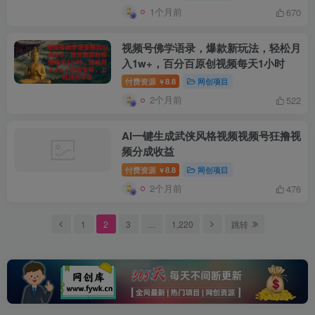
1个月前
670
视频号佛学语录，爆款新玩法，轻松月
入1w+，百分百原创视频每天1小时
付费资源
8.8
网创项目
￥
2个月前
522
创项目
AI一键生成武侠风格视频视频号狂撸视
频分成收益
付费资源
8.8
网创项目
￥
2个月前
476
1
2
3
…
1,220
跳转