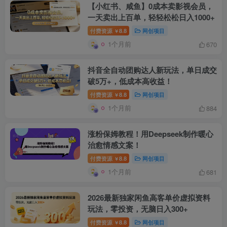
【小红书、咸鱼】0成本卖影视会员，
一天卖出上百单，轻轻松松日入1000+
付费资源
8.8
网创项目
￥
创项目
1个月前
670
抖音全自动团购达人新玩法，单日成交
破5万+，低成本高收益！
付费资源
8.8
网创项目
￥
1个月前
884
创项目
涨粉保姆教程！用Deepseek制作暖心
治愈情感文案！
付费资源
8.8
网创项目
￥
1个月前
681
2026最新独家闲鱼高客单价虚拟资料
玩法，零投资，无脑日入300+
创项目
付费资源
8.8
网创项目
￥