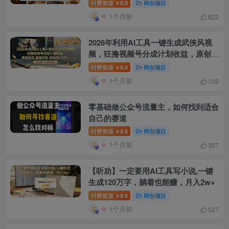
付费资源
8.8
网创项目
￥
1个月前
822
2026年利用AI工具一键生成武侠风视
频，狂撸视频号分成计划收益，原创度
高，画面好看，轻松日入500+
付费资源
8.8
网创项目
￥
1个月前
102
创项目
零基础做公众号流量主，如何找到适合
自己的赛道
付费资源
8.8
网创项目
￥
1个月前
357
【听劝】一定要用AI工具写小说,一键
创项目
生成120万字，躺着也能赚，月入2w+
付费资源
8.8
网创项目
￥
1个月前
527