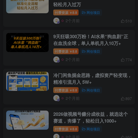
轻松月入过万
付费资源
8.8
网创项目
￥
2个月前
510
创项目
9天狂吸300万粉！AI水果“狗血剧”正
在血洗全球，单人单机月入10万+
付费资源
8.8
网创项目
￥
2个月前
774
冷门闲鱼掘金思路，虚拟资产轻变现，
创项目
精准引流月入 5W+
付费资源
8.8
网创项目
￥
2个月前
897
2026做视频号赚分成收益，就选这个
赛道，夯爆了，轻松日入1000+
付费资源
8.8
网创项目
￥
创项目
2个月前
950