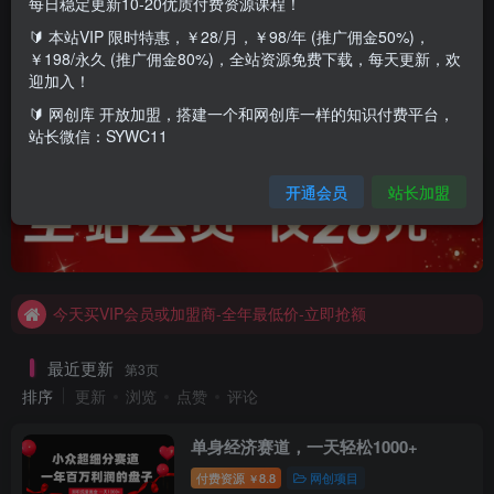
每日稳定更新10-20优质付费资源课程！
免费项目
会员项目
赚钱必看
黑科技
圈粉爆粉
🔰 本站VIP 限时特惠，￥28/月，￥98/年 (推广佣金50%)，
￥198/永久 (推广佣金80%)，全站资源免费下载，每天更新，欢
迎加入！
电商运营
社群营销
网站加盟
新媒体
更多内容
🔰 网创库 开放加盟，搭建一个和网创库一样的知识付费平台，
站长微信：SYWC11
开通会员
站长加盟
今天买VIP会员或加盟商-全年最低价-立即抢额
网创库-限时优惠 别错过!
今天买VIP会员或加盟商-全年最低价-立即抢额
网创库-限时优惠 别错过!
最近更新
第3页
排序
更新
浏览
点赞
评论
单身经济赛道，一天轻松1000+
付费资源
8.8
网创项目
￥