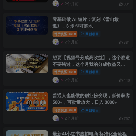
2个月前
801
零基础做 AI 短片：复刻《雪山救
狐》，3 步即可落地
付费资源
8.8
网创项目
￥
2个月前
381
创项目
想要【视频号分成高收益】，这个赛道
不要错过，这个月我的分成收益又
3W+
付费资源
8.8
网创项目
￥
2个月前
446
普通人也能做的创业粉变现，低价获客
500+，可批量放大，日入 3000+
创项目
付费资源
8.8
网创项目
￥
2个月前
757
最新AI小红书虚拟电商 标准化全流程