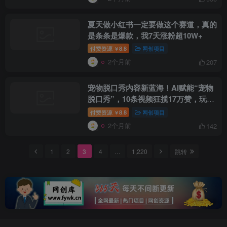
夏天做小红书一定要做这个赛道，真的
是条条是爆款，我7天涨粉超10W+
付费资源
8.8
网创项目
￥
2个月前
207
创项目
宠物脱口秀内容新蓝海！AI赋能“宠物
脱口秀”，10条视频狂揽17万赞，玩法
全拆解！
付费资源
8.8
网创项目
￥
2个月前
142
1
2
3
4
…
1,220
跳转