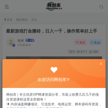
首页
网创项目
正文
最新游戏打金搬砖，日入一千，操作简单好上手
站长
关注
私信
2年前发布
0
2171
450
欢迎访问网创库🏹
网创库 | 专注优质VIP网课资源分享，市面上收费几百几千的项
目资源课程这里全部都有！
🔰 内容涵盖网赚项目、引流技术、电商运营、脚本源码等资源，