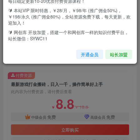
每日稳定更新10-20优质付费资源课程！
🔰 本站VIP 限时特惠，￥28/月，￥98/年 (推广佣金50%)，
￥198/永久 (推广佣金80%)，全站资源免费下载，每天更新，欢
迎加入！
🔰 网创库 开放加盟，搭建一个和网创库一样的知识付费平台，
站长微信：SYWC11
今天给大家带来一个最新的游戏搬砖项目，单号日入200+，
多开多得，可以矩阵操作，现在是红利期 操作非常简单，基
开通会员
站长加盟
本上一看就会了。
付费资源
最新游戏打金搬砖，日入一千，操作简单好上手
此内容为付费资源，请付费后查看
8.8
18.8
￥
￥
免费
免费
中级会员
高级会员
立即购买