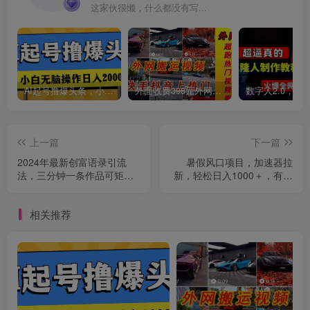
这家伙很懒，什么都没有写...
创项目
AI起号撸爆头条，小白也能操作，日入2000+
外面收费398元外网超跑豪车汽车视频搬运至快手抖音上热门项目
上一篇
下一篇
2024年最新创富语录引流
暑假风口项目，加速器拉
法，三分钟一条作品可矩阵
新，轻松日入1000＋，有手
创项目
放大操作，日引流500…
就行，老奶奶都会
相关推荐
创项目