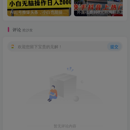
AI起号撸爆头条，小白也能操作，日入2000+
外面收费398元外网
评论
抢沙发
欢迎您留下宝贵的见解！
提交
创项目
暂无评论内容