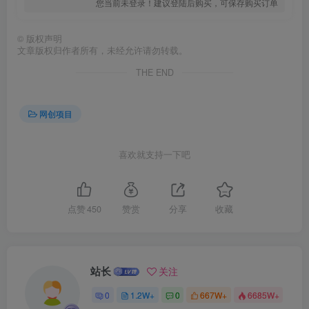
您当前未登录！建议登陆后购买，可保存购买订单
©
版权声明
文章版权归作者所有，未经允许请勿转载。
THE END
网创项目
创项目
喜欢就支持一下吧
点赞
450
赞赏
分享
收藏
创项目
站长
关注
0
1.2W+
0
667W+
6685W+