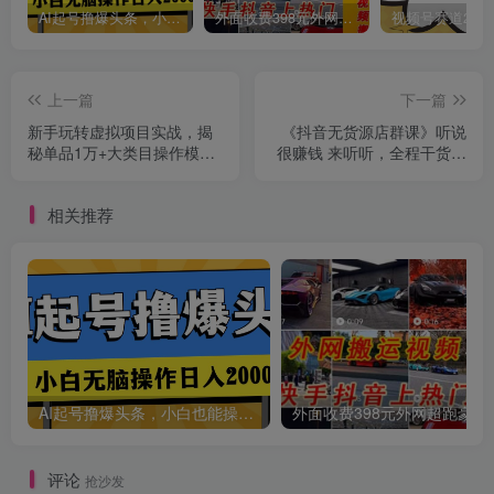
AI起号撸爆头条，小白也能操作，日入2000+
外面收费398元外网超跑豪车汽车视频搬运至快手抖音上热门项目
上一篇
下一篇
新手玩转虚拟项目实战，揭
《抖音无货源店群课》听说
创项目
秘单品1万+大类目操作模式
很赚钱 来听听，全程干货无
【视频课程】
半点废话
相关推荐
AI起号撸爆头条，小白也能操作，日入2000+
外面收费398元外网
评论
抢沙发