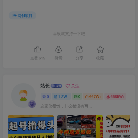
创项目
网创项目
喜欢就支持一下吧
点赞
619
赞赏
分享
收藏
创项目
站长
关注
0
1.2W+
0
667W+
6685W+
这家伙很懒，什么都没有写...
创项目