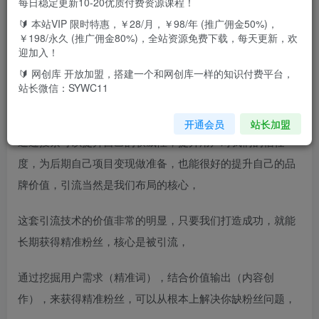
每日稳定更新10-20优质付费资源课程！
通过搜索来获得粉丝价值巨大，并且是被动引流，粉丝价值
🔰 本站VIP 限时特惠，￥28/月，￥98/年 (推广佣金50%)，
也是非常高的，看行业的大咖都在玩竞价就知道。
￥198/永久 (推广佣金80%)，全站资源免费下载，每天更新，欢
迎加入！
搜索引流的霸屏玩法，通过多平台、多内容来获得大量精准
🔰 网创库 开放加盟，搭建一个和网创库一样的知识付费平台，
词的排名，实现霸屏，不管用户选择哪个网页，基本都是我
站长微信：SYWC11
们准备的引流文案，效果是超级棒，
开通会员
站长加盟
通过搜索可以提升自己的权威性，提升用户对我们的信任
度，为后期自己项目变现做准备，也能很好的提升自己的品
牌价值，引流当然是我们布局的核心，
这套引流技术的价值非常的明显，只要我们打造成功，就能
长期获得精准粉丝，核心是被引流，
通过挖掘用户需求（精准词），结合价值输出（内容创
作），来获得精准粉丝，可以从根本上解决你缺粉丝问题，