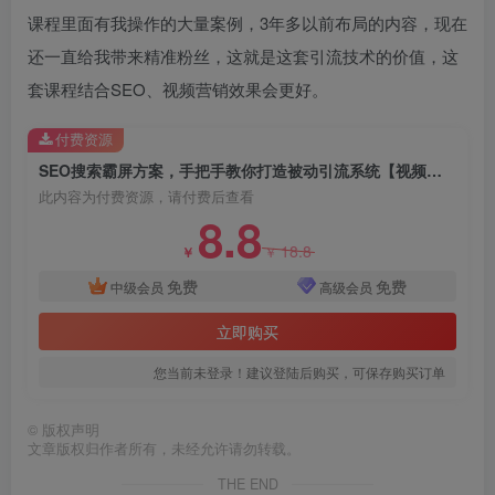
课程里面有我操作的大量案例，3年多以前布局的内容，现在
还一直给我带来精准粉丝，这就是这套引流技术的价值，这
套课程结合SEO、视频营销效果会更好。
付费资源
创项目
SEO搜索霸屏方案，手把手教你打造被动引流系统【视频课程】
此内容为付费资源，请付费后查看
8.8
18.8
￥
￥
免费
免费
中级会员
高级会员
立即购买
创项目
您当前未登录！建议登陆后购买，可保存购买订单
©
版权声明
文章版权归作者所有，未经允许请勿转载。
THE END