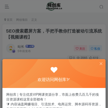
首页
网创项目
正文
SEO搜索霸屏方案，手把手教你打造被动引流系统
【视频课程】
站长
关注
私信
5年前发布
0
3565
619
欢迎访问网创库🏹
网创库 | 专注优质VIP网课资源分享，市面上收费几百几千的项
目资源课程这里全部都有！
🔰 内容涵盖网赚项目、引流技术、电商运营、脚本源码等资源，