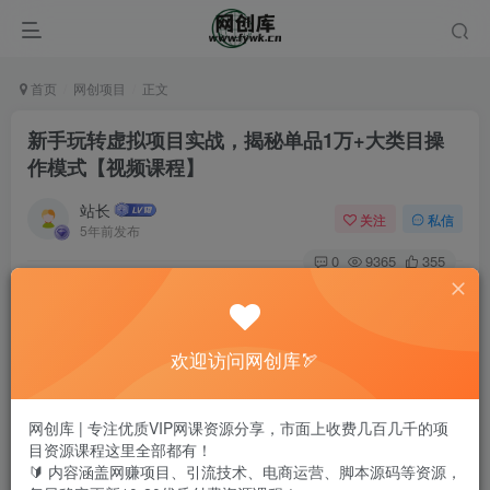
首页
网创项目
正文
新手玩转虚拟项目实战，揭秘单品1万+大类目操
作模式【视频课程】
站长
关注
私信
5年前发布
0
9365
355
欢迎访问网创库🏹
网创库 | 专注优质VIP网课资源分享，市面上收费几百几千的项
目资源课程这里全部都有！
🔰 内容涵盖网赚项目、引流技术、电商运营、脚本源码等资源，