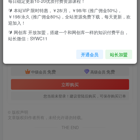
每日稳定更新10-20优质付费资源课程！
讲解新手怎么玩转虚拟大类目的模式，让你少走弯路，能够
🔰 本站VIP 限时特惠，￥28/月，￥98/年 (推广佣金50%)，
快速起店。
￥198/永久 (推广佣金80%)，全站资源免费下载，每天更新，欢
迎加入！
付费资源
🔰 网创库 开放加盟，搭建一个和网创库一样的知识付费平台，
站长微信：SYWC11
新手玩转虚拟项目实战，揭秘单品1万+大类目操作模式【视频课程】
此内容为付费资源，请付费后查看
8.8
开通会员
站长加盟
18.8
￥
￥
免费
免费
中级会员
高级会员
立即购买
您当前未登录！建议登陆后购买，可保存购买订单
©
版权声明
文章版权归作者所有，未经允许请勿转载。
THE END