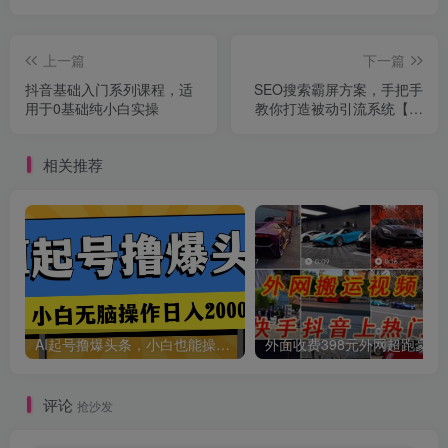
创项目
上一篇
下一篇
抖音基础入门系列课程，适
SEO搜索霸屏方案，手把手
用于0基础纯小白实操
教你打造被动引流系统【视
频课程】
相关推荐
创项目
AI起号撸爆头条，小白也能操作，日入2000+
外面收费398元外网
评论
创项目
抢沙发