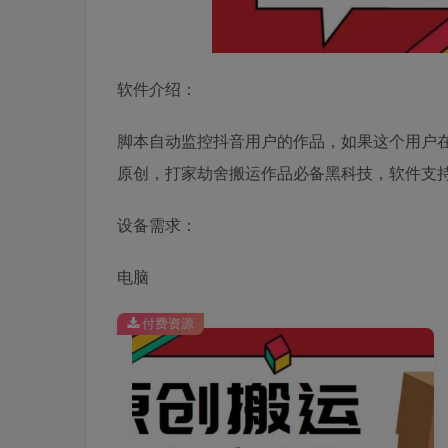
软件介绍：
脚本自动监控抖音用户的作品，如果这个用户
原创，打家劫舍搬运作品必备黑科技，软件支
设备需求：
电脑
付费资源