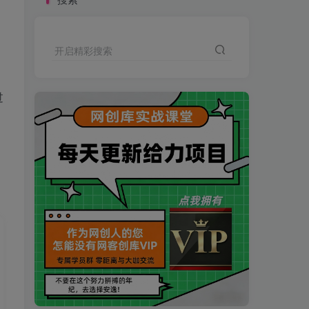
开启精彩搜索
过
买VIP会员或加盟商-全年最低价-立即抢额
网创库-限时优惠 别错过!
买VIP会员或加盟商-全年最低价-立即抢额