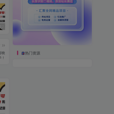
视频号赛道2.0：AI神器新实践！另辟蹊径！五分钟一条作品，小白变高手…
数字人2.0，2024下半年最火项目，无限免费生成视频，可实现任何场景，用任何形象，任何声音，说任何话，5分钟生成一条原创口播视频。
靠蛋仔派对一天5800+，小白做磁力聚星轻松上手
篇
剪映
热门资源
学！