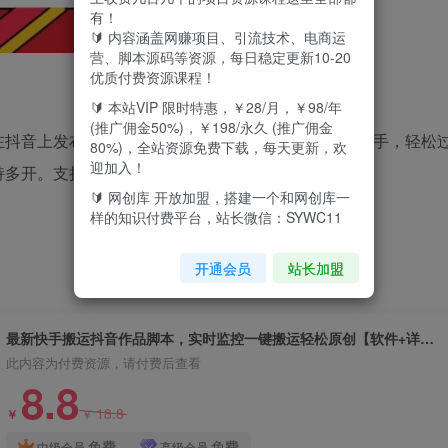
有！
🔰 内容涵盖网赚项目、引流技术、电商运
营、脚本源码等资源，每日稳定更新10-20
优质付费资源课程！
🔰 本站VIP 限时特惠，￥28/月，￥98/年
(推广佣金50%)，￥198/永久 (推广佣金
在抖音上发布了新作品，咱们的脚本自动同步搬运到快手，轻松
80%)，全站资源免费下载，每天更新，欢
迎加入！
持多开。支持监控多个抖音号上传到多个快手。
🔰 网创库 开放加盟，搭建一个和网创库一
样的知识付费平台，站长微信：SYWC11
开通会员
站长加盟
最新快手搬运抖音作品脚本，实时监控一键搬运轻松原创【软件+详细教程】
此内容为付费资源，请付费后查看
8.8
18.8
￥
￥
免费
免费
中级会员
高级会员