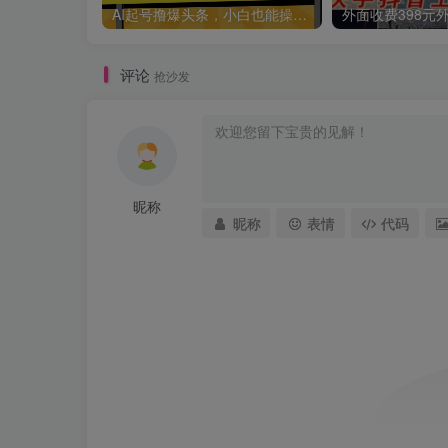
AI起号撸爆头条，小白也能操作，日入2000+
评论
抢沙发
昵称
昵称
表情
代码