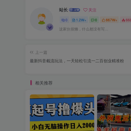
站长
关注
0
1.2W+
0
667W+
66
这家伙很懒，什么都没有写...
上一篇
最新抖音截流玩法，一天轻松引流一二百创业精准粉
相关推荐