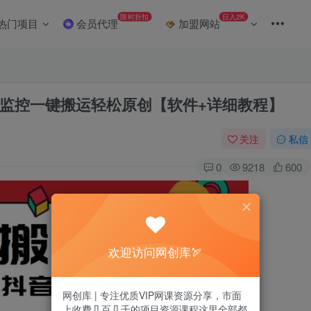
限时折扣
日入2K
热门项目
会员代理
加盟网站
监控一键搬运轻松原创【软件+详细教程】
关注
私信
0
9218
600
欢迎访问网创库🏹
网创库 | 专注优质VIP网课资源分享，市面
上收费几百几千的项目资源课程这里全部都