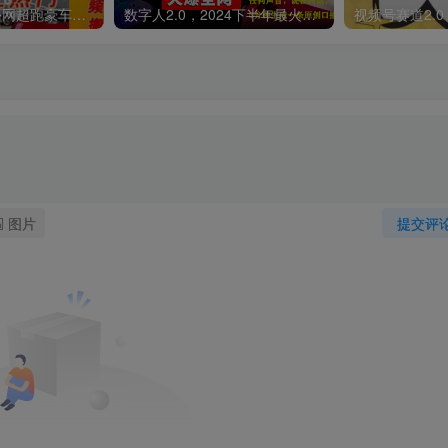
外面收费398元外网超跑豪车汽车视频搬运至快手抖音上热门项目
数字人2.0，2024下半年最火项目，无限免费生成视频，可实现任何场景，用任何形象，任何声音，说任何话，5分钟生成一条原创口播视频。
图片
提交评