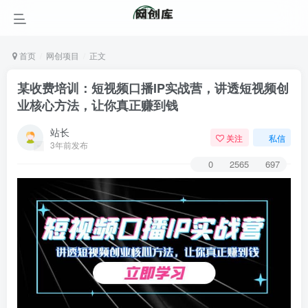
首页
网创项目
正文
某收费培训：短视频口播IP实战营，讲透短视频创
业核心方法，让你真正赚到钱
站长
关注
私信
3年前发布
0
2565
697