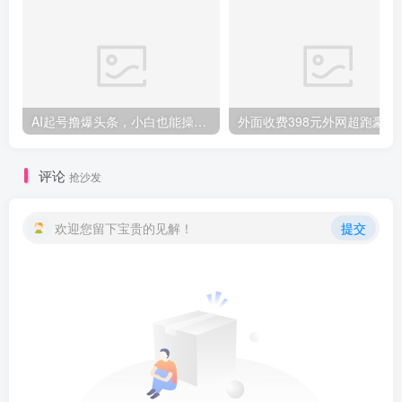
AI起号撸爆头条，小白也能操作，日入2000+
外面收费398元外网
评论
抢沙发
欢迎您留下宝贵的见解！
提交