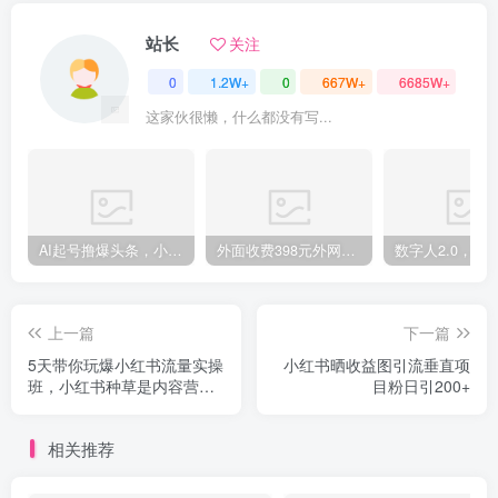
站长
关注
0
1.2W+
0
667W+
6685W+
这家伙很懒，什么都没有写...
AI起号撸爆头条，小白也能操作，日入2000+
外面收费398元外网超跑豪车汽车视频搬运至快手抖音上热门项目
上一篇
下一篇
5天带你玩爆小红书流量实操
小红书晒收益图引流垂直项
班，小红书种草是内容营销
目粉日引200+
的重要流量入口
相关推荐