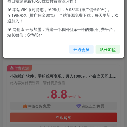
每日稳定更新10-20优质付费资源课程！
我们通过爱推邦平台APP来发布小说推文赚取平台佣金，该
🔰 本站VIP 限时特惠，￥28/月，￥98/年 (推广佣金50%)，
项目优势1.小说推文暂时还处于蓝海阶段，抖音上防显供小
￥198/永久 (推广佣金80%)，全站资源免费下载，每天更新，欢
迎加入！
于求2.不用拍摄出镜、不用直播、只需混剪3一台手机就可以
🔰 网创库 开放加盟，搭建一个和网创库一样的知识付费平台，
搞定，不需要耗费太多时间4.不需要生产内容全文，简单配
站长微信：SYWC11
音即可5.发布视频就可以产生收益，真正0门槛6.对小白非常
友好，入门难度远低于其他短视频等项目7.只要足够耐心，
开通会员
站长加盟
不断去优化视频、素材、选文，积累实战经验都能拿到成果
付费资源
小说推广软件，零粉丝可变现，月入1000+，小白当天即上手【附189G素材】
此内容为付费资源，请付费后查看
8.8
18.8
￥
￥
免费
免费
中级会员
高级会员
立即购买