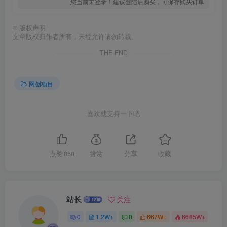
您当前未登录！建议登陆后购买，可保存购买订单
©
版权声明
文章版权归作者所有，未经允许请勿转载。
THE END
网创项目
创项目
喜欢就支持一下吧
点赞
850
赞赏
分享
收藏
创项目
站长
关注
0
1.2W+
0
667W+
6685W+