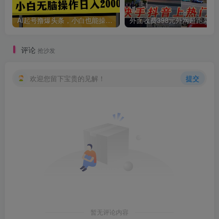
创项目
AI起号撸爆头条，小白也能操作，日入2000+
外面收费398元外网
评论
抢沙发
欢迎您留下宝贵的见解！
提交
创项目
暂无评论内容