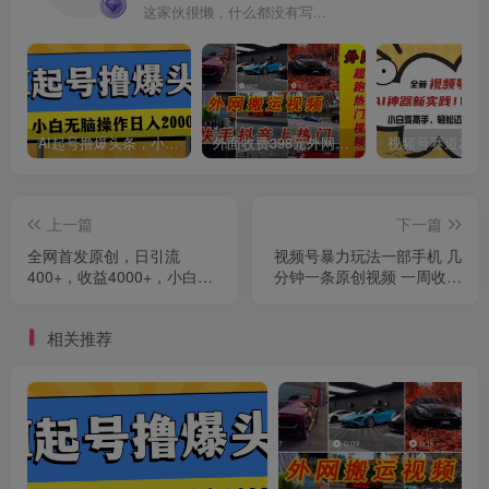
这家伙很懒，什么都没有写...
创项目
AI起号撸爆头条，小白也能操作，日入2000+
外面收费398元外网超跑豪车汽车视频搬运至快手抖音上热门项目
上一篇
下一篇
全网首发原创，日引流
视频号暴力玩法一部手机 几
400+，收益4000+，小白手
分钟一条原创视频 一周收益
绘油画项目
3800+（附820G素材）
创项目
相关推荐