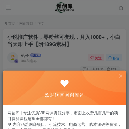
首页
网创项目
正文
小说推广软件，零粉丝可变现，月入1000+，小白
当天即上手【附189G素材】
站长
关注
私信
3年前发布
0
8019
850
欢迎访问网创库🏹
网创库 | 专注优质VIP网课资源分享，市面上收费几百几千的项
目资源课程这里全部都有！
🔰 内容涵盖网赚项目、引流技术、电商运营、脚本源码等资源，