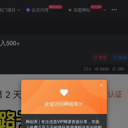
限时折扣
日入2K
热门项目
会员代理
加盟网站
500+
关注
私信
0
8488
380
欢迎访问网创库🏹
网创库 | 专注优质VIP网课资源分享，市面
上收费几百几千的项目资源课程这里全部都