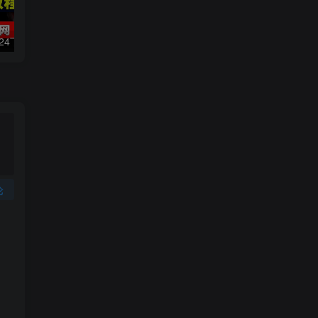
数字人2.0，2024下半年最火项目，无限免费生成视频，可实现任何场景，用任何形象，任何声音，说任何话，5分钟生成一条原创口播视频。
2022直播带货之千川投流课：快速起量方法、付费撬动自然流 90分钟学会
论