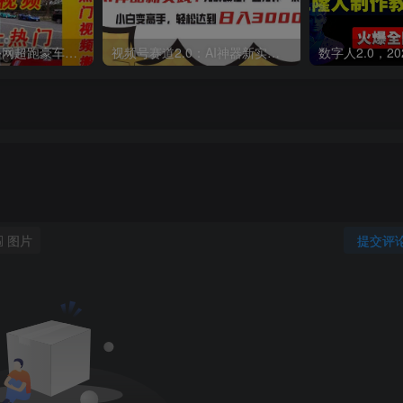
外面收费398元外网超跑豪车汽车视频搬运至快手抖音上热门项目
视频号赛道2.0：AI神器新实践！另辟蹊径！五分钟一条作品，小白变高手…
图片
提交评