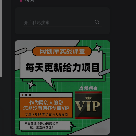
开启精彩搜索
买VIP会员或加盟商-全年最低价-立即抢额
网创库-限时优惠 别错过!