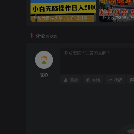
AI起号撸爆头条，小白也能操作，日入2000+
评论
抢沙发
昵称
昵称
表情
代码