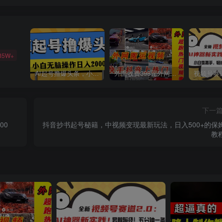
85W+
AI起号撸爆头条，小白也能操作，日入2000+
外面收费398元外网超跑豪车汽车视频搬运至快手抖音上热门项目
下一
00
抖音抄书起号秘籍，中视频变现最新玩法，日入500+的保
教