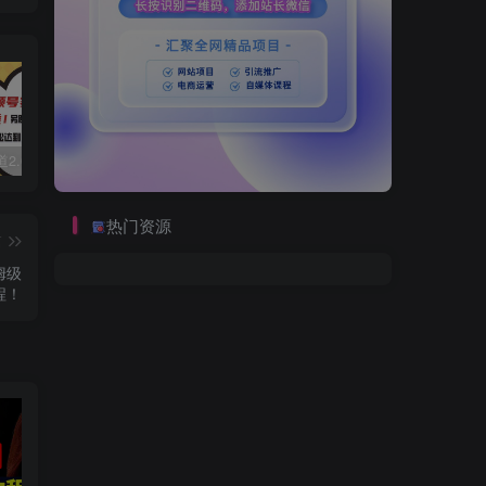
视频号赛道2.0：AI神器新实践！另辟蹊径！五分钟一条作品，小白变高手…
数字人2.0，2024下半年最火项目，无限免费生成视频，可实现任何场景，用任何形象，任何声音，说任何话，5分钟生成一条原创口播视频。
2022直播带货之千川投流课：快速起量方法、付费撬动自然流 90分钟学会
热门资源
篇
姆级
程！