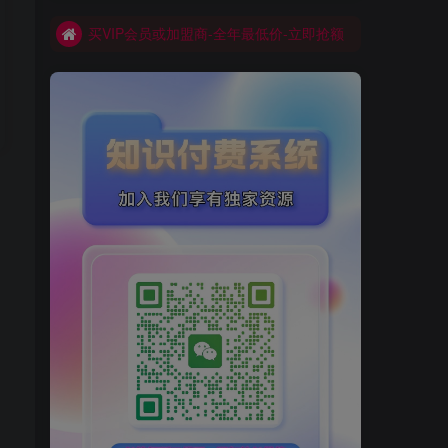
买VIP会员或加盟商-全年最低价-立即抢额
网创库-限时优惠 别错过!