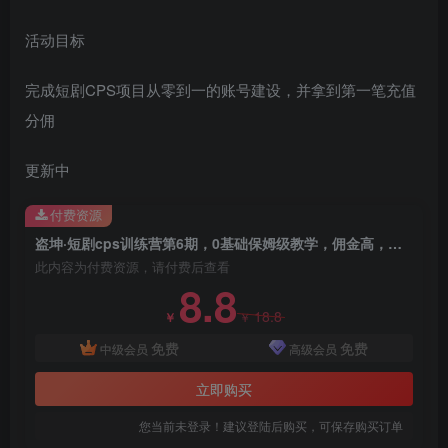
活动目标
完成短剧CPS项目从零到一的账号建设，并拿到第一笔充值
分佣
创项目
更新中
付费资源
盗坤·短剧cps训练营第6期，0基础保姆级教学，佣金高，一手渠道
此内容为付费资源，请付费后查看
8.8
18.8
￥
￥
免费
免费
中级会员
高级会员
立即购买
您当前未登录！建议登陆后购买，可保存购买订单