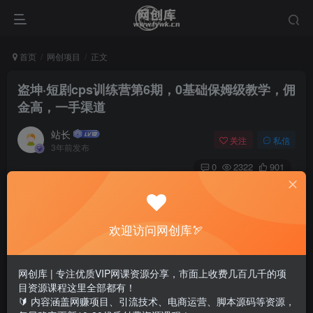
首页
网创项目
正文
盗坤·短剧cps训练营第6期，0基础保姆级教学，佣
金高，一手渠道
站长
关注
私信
3年前发布
0
2322
901
欢迎访问网创库🏹
网创库 | 专注优质VIP网课资源分享，市面上收费几百几千的项
目资源课程这里全部都有！
🔰 内容涵盖网赚项目、引流技术、电商运营、脚本源码等资源，