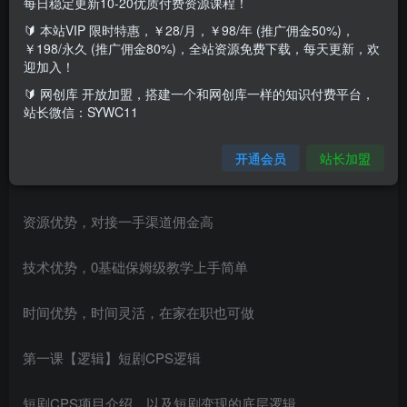
每日稳定更新10-20优质付费资源课程！
🔰 本站VIP 限时特惠，￥28/月，￥98/年 (推广佣金50%)，
项目优势
￥198/永久 (推广佣金80%)，全站资源免费下载，每天更新，欢
迎加入！
市场优势，目前已有百亿市场规模
🔰 网创库 开放加盟，搭建一个和网创库一样的知识付费平台，
站长微信：SYWC11
短剧优势，精准抓住下沉用户眼球
开通会员
站长加盟
项目优势，符合平台规则+零成本
资源优势，对接一手渠道佣金高
技术优势，0基础保姆级教学上手简单
时间优势，时间灵活，在家在职也可做
第一课【逻辑】短剧CPS逻辑
短剧CPS项目介绍，以及短剧变现的底层逻辑