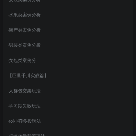
·水果类案例分析
创项目
·海产类案例分析
·男装类案例分析
·女包类案例分
【巨量千川实战篇】
创项目
·人群包交集玩法
·学习期失败玩法
·roi小额多投玩法
创项目
·极速放量截流玩法