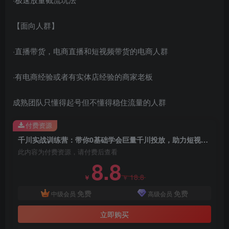
【面向人群】
·直播带货，电商直播和短视频带货的电商人群
·有电商经验或者有实体店经验的商家老板
创项目
成熟团队只懂得起号但不懂得稳住流量的人群
付费资源
千川实战训练营：带你0基础学会巨量千川投放，助力短视频带货（21节完整版）
此内容为付费资源，请付费后查看
8.8
18.8
￥
￥
免费
免费
中级会员
高级会员
立即购买