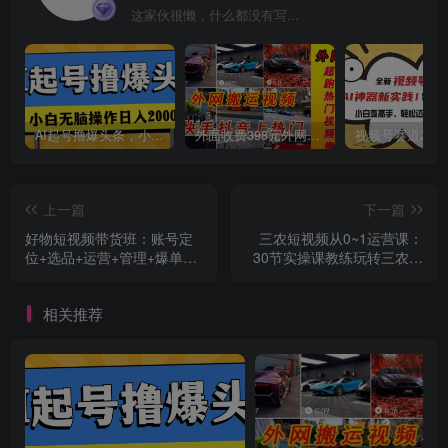
这家伙很懒，什么都没有写...
AI起号撸爆头条，小白也能操作，日入2000+
外面收费398元外网超跑豪车汽车视频搬运至快手抖音上热门项目
上一篇
下一篇
好物短视频带货班：账号定
三农短视频从0~1运营课：
位+选品+运营+管理+爆单实
30节实操课教练玩转三农短
操密码
视频
相关推荐