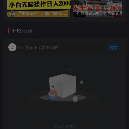
AI起号撸爆头条，小白也能操作，日入2000+
外面收费398元外网
评论
抢沙发
欢迎您留下宝贵的见解！
提交
暂无评论内容