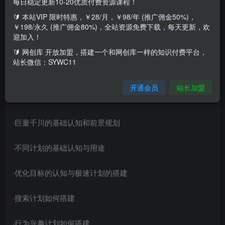
每日稳定更新10-20优质付费资源课程！
🔰 本站VIP 限时特惠，￥28/月，￥98/年 (推广佣金50%)，
【千川老干俊】
￥198/永久 (推广佣金80%)，全站资源免费下载，每天更新，欢
迎加入！
·专注赋能电商卖家，平台电商以及直播短视频
🔰 网创库 开放加盟，搭建一个和网创库一样的知识付费平台，
站长微信：SYWC11
带货，付费投流等
开通会员
站长加盟
【巨量千川基础篇】
·巨量千川的基础认知和前景规划
·不同计划的基础认知与用途
·优化目标的认知与极速计划的搭建
·搜索计划如何搭建
·行为兴趣计划如何搭建