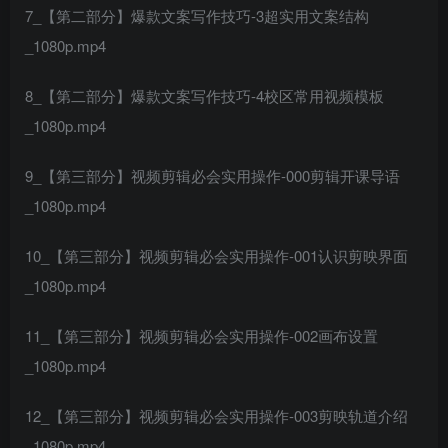
7_【第二部分】爆款文案写作技巧-3超实用文案结构
_1080p.mp4
8_【第二部分】爆款文案写作技巧-4校区常用视频模板
_1080p.mp4
创项目
9_【第三部分】视频剪辑必会实用操作-000剪辑开课导语
_1080p.mp4
10_【第三部分】视频剪辑必会实用操作-001认识剪映界面
_1080p.mp4
11_【第三部分】视频剪辑必会实用操作-002画布设置
创项目
_1080p.mp4
12_【第三部分】视频剪辑必会实用操作-003剪映轨道介绍
_1080p.mp4