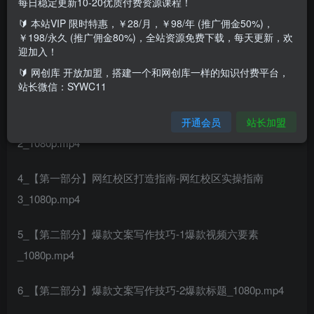
每日稳定更新10-20优质付费资源课程！
🔰 本站VIP 限时特惠，￥28/月，￥98/年 (推广佣金50%)，
课程目录：
￥198/永久 (推广佣金80%)，全站资源免费下载，每天更新，欢
迎加入！
2_【第一部分】网红校区打造指南-网红校区实操指南
🔰 网创库 开放加盟，搭建一个和网创库一样的知识付费平台，
1_1080p.mp4
站长微信：SYWC11
3_【第一部分】网红校区打造指南-网红校区实操指南
开通会员
站长加盟
2_1080p.mp4
4_【第一部分】网红校区打造指南-网红校区实操指南
3_1080p.mp4
5_【第二部分】爆款文案写作技巧-1爆款视频六要素
_1080p.mp4
6_【第二部分】爆款文案写作技巧-2爆款标题_1080p.mp4