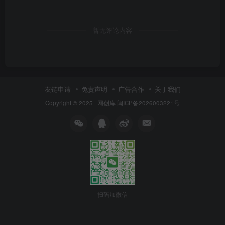
暂无评论内容
友链申请
免责声明
广告合作
关于我们
Copyright © 2025 ·
网创库
闽ICP备2026003221号
扫码加微信