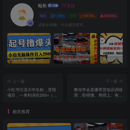
站长
关注
0
1.2W+
0
667W+
6685W+
这家伙很懒，什么都没有写...
AI起号撸爆头条，小白也能操作，日入2000+
外面收费398元外网超跑豪车汽车视频搬运至快手抖音上热门项目
上一篇
下一篇
小红书引流大学生粉，变现
教你学会直播带货知识训练
项目，一单利润在200+（教
营，听得懂、用得上、有效
程+资源）
果，实现0-1的飞跃
相关推荐