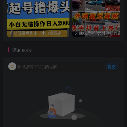
AI起号撸爆头条，小白也能操作，日入2000+
外面收费398元外网
评论
抢沙发
欢迎您留下宝贵的见解！
提交