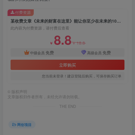
付费资源
某收费文章《未来的财富在这里》能让你至少在未来的10年站稳脚跟
此内容为付费资源，请付费后查看
8.8
18.8
创项目
￥
￥
免费
免费
中级会员
高级会员
立即购买
您当前未登录！建议登陆后购买，可保存购买订单
©
版权声明
创项目
文章版权归作者所有，未经允许请勿转载。
THE END
网创项目