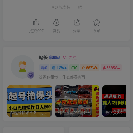
喜欢就支持一下吧
创项目
点赞
907
赞赏
分享
收藏
站长
关注
创项目
0
1.2W+
0
667W+
6685W+
这家伙很懒，什么都没有写...
AI起号撸爆头条，小白也能操作，日入2000+
外面收费398元外网超跑豪车汽车视频搬运至快手抖音上热门项目
创项目