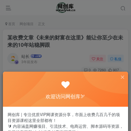
首页
网创项目
正文
某收费文章《未来的财富在这里》能让你至少在未
来的10年站稳脚跟
站长
关注
私信
3年前发布
0
7260
907
欢迎访问网创库🏹
网创库 | 专注优质VIP网课资源分享，市面上收费几百几千的项
目资源课程这里全部都有！
🔰 内容涵盖网赚项目、引流技术、电商运营、脚本源码等资源，