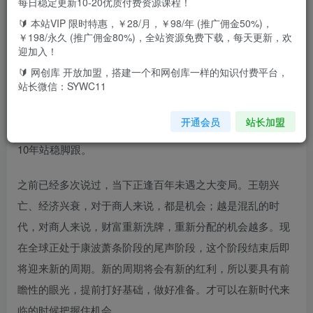
每日稳定更新10-20优质付费资源课程！
🔰 本站VIP 限时特惠，￥28/月，￥98/年 (推广佣金50%)，
PS：这篇文章即使你看不完整，相信你也能有极大的收获和
￥198/永久 (推广佣金80%)，全站资源免费下载，每天更新，欢
启发。
迎加入！
🔰 网创库 开放加盟，搭建一个和网创库一样的知识付费平台，
今天的文章会和大家谈及当下的状况以及未来该如何把握，
站长微信：SYWC11
如何做好个人升级和企业升级。如果你能做到，不仅能让你
开通会员
站长加盟
个人和企业的发展提升3倍以上，而且能让你至少在未来的
10年站稳脚跟。
之前已经多次说过，当下正逢百年未遇之大变局。王朝兴
亡、经济兴衰，对于商人来说，都是机会；越是混乱的时
代，对商人来说，财富重新洗牌，重新分配的机会越多。现
在全球正处于康波萧条阶段的尾声阶段，这个阶段结束后即
将迎来新的周期。新的周期将会有新的红利，所以要具有前
瞻性的眼光，提前打好基础，做好准备。才可以在新时代来
临的时候把握住机会。