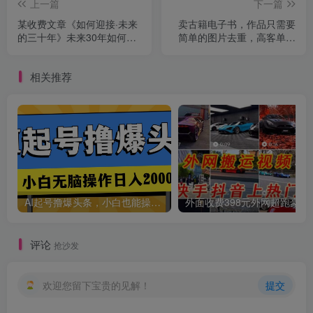
上一篇
下一篇
某收费文章《如何迎接·未来
卖古籍电子书，作品只需要
的三十年》未来30年如何规
简单的图片去重，高客单价
划？不如看看这篇文章
高利润，月入五位轻轻松松
相关推荐
创项目
AI起号撸爆头条，小白也能操作，日入2000+
外面收费398元外网
评论
抢沙发
欢迎您留下宝贵的见解！
提交