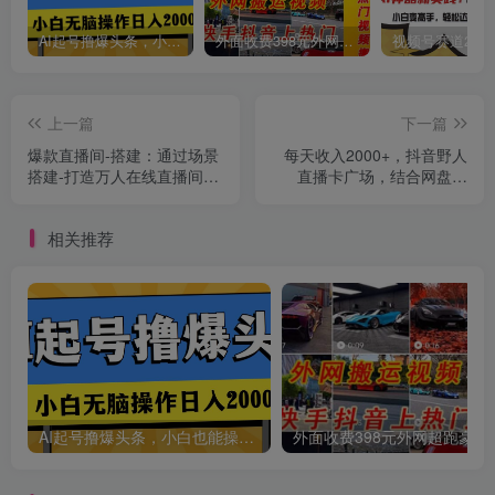
AI起号撸爆头条，小白也能操作，日入2000+
外面收费398元外网超跑豪车汽车视频搬运至快手抖音上热门项目
上一篇
下一篇
创项目
爆款直播间-搭建：通过场景
每天收入2000+，抖音野人
搭建-打造万人在线直播间
直播卡广场，结合网盘拉
（54节-高清无水印）
新，纯无人，小白轻松上手
相关推荐
AI起号撸爆头条，小白也能操作，日入2000+
外面收费398元外网