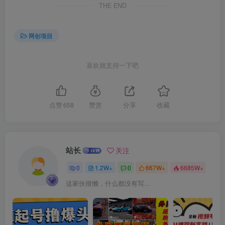
THE END
创项目
网创项目
喜欢就支持一下吧
点赞
658
赞赏
分享
收藏
创项目
站长
关注
0
1.2W+
0
667W+
6685W+
这家伙很懒，什么都没有写...
创项目