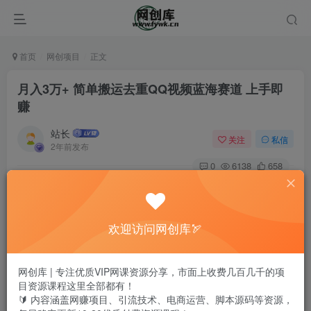
首页
网创项目
正文
月入3万+ 简单搬运去重QQ视频蓝海赛道 上手即
赚
站长
关注
私信
2年前发布
0
6138
658
欢迎访问网创库🏹
网创库 | 专注优质VIP网课资源分享，市面上收费几百几千的项
目资源课程这里全部都有！
🔰 内容涵盖网赚项目、引流技术、电商运营、脚本源码等资源，