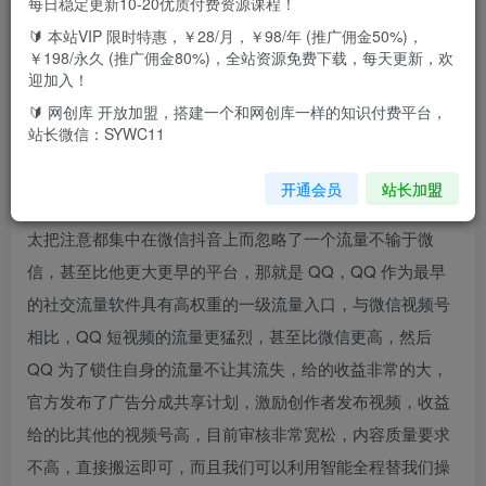
每日稳定更新10-20优质付费资源课程！
🔰 本站VIP 限时特惠，￥28/月，￥98/年 (推广佣金50%)，
￥198/永久 (推广佣金80%)，全站资源免费下载，每天更新，欢
大家好，今天给大家介绍一个新项目，月入3万+，我们al智
迎加入！
能软件帮助我们搬运，一键去重作品，QQ广告共享计划！
🔰 网创库 开放加盟，搭建一个和网创库一样的知识付费平台，
站长微信：SYWC11
目前入局短视频计划的人越来越多，像微信视频号什么的竞
争都非常的激烈，普通人再想去分一杯羹还是比较困难的，
开通会员
站长加盟
那么我们何不把目光转一下到别的平台呢，其实大家一直都
太把注意都集中在微信抖音上而忽略了一个流量不输于微
信，甚至比他更大更早的平台，那就是 QQ，QQ 作为最早
的社交流量软件具有高权重的一级流量入口，与微信视频号
相比，QQ 短视频的流量更猛烈，甚至比微信更高，然后
QQ 为了锁住自身的流量不让其流失，给的收益非常的大，
官方发布了广告分成共享计划，激励创作者发布视频，收益
给的比其他的视频号高，目前审核非常宽松，内容质量要求
不高，直接搬运即可，而且我们可以利用智能全程替我们操