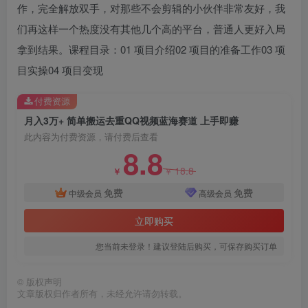
作，完全解放双手，对那些不会剪辑的小伙伴非常友好，我
们再这样一个热度没有其他几个高的平台，普通人更好入局
拿到结果。课程目录：01 项目介绍02 项目的准备工作03 项
目实操04 项目变现
创项目
付费资源
月入3万+ 简单搬运去重QQ视频蓝海赛道 上手即赚
此内容为付费资源，请付费后查看
8.8
18.8
￥
￥
免费
免费
中级会员
高级会员
创项目
立即购买
您当前未登录！建议登陆后购买，可保存购买订单
©
版权声明
文章版权归作者所有，未经允许请勿转载。