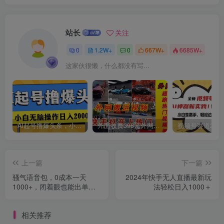
站长
关注
0
1.2W+
0
667W+
6685W+
这家伙很懒，什么都没有写...
创项目
AI起号撸爆头条，小白也能操作，日入2000+
外面收费398元外网超跑豪车汽车视频搬运至快手抖音上热门项目
上一篇
下一篇
骚气语音包，0成本一天
2024年快手无人直播最新玩
1000+，闭着眼也能出单，
法轻松日入1000＋
详细教程！
相关推荐