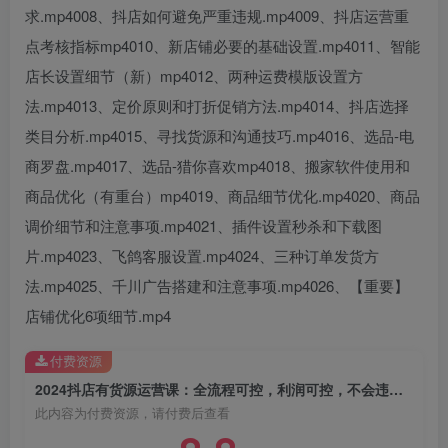
求.mp4008、抖店如何避免严重违规.mp4009、抖店运营重
点考核指标mp4010、新店铺必要的基础设置.mp4011、智能
店长设置细节（新）mp4012、两种运费模版设置方
法.mp4013、定价原则和打折促销方法.mp4014、抖店选择
类目分析.mp4015、寻找货源和沟通技巧.mp4016、选品-电
创项目
商罗盘.mp4017、选品-猎你喜欢mp4018、搬家软件使用和
商品优化（有重台）mp4019、商品细节优化.mp4020、商品
调价细节和注意事项.mp4021、插件设置秒杀和下载图
片.mp4023、飞鸽客服设置.mp4024、三种订单发货方
法.mp4025、千川广告搭建和注意事项.mp4026、【重要】
店铺优化6项细节.mp4
创项目
付费资源
2024抖店有货源运营课：全流程可控，利润可控，不会违规，按部就班持续经营
此内容为付费资源，请付费后查看