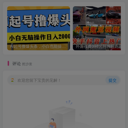
AI起号撸爆头条，小白也能操作，日入2000+
外面收费398元外网
评论
抢沙发
欢迎您留下宝贵的见解！
提交