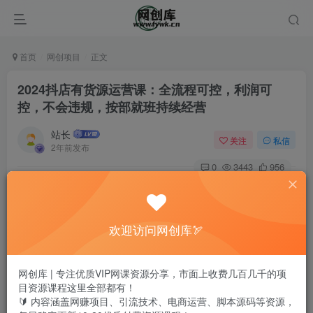
首页
网创项目
正文
2024抖店有货源运营课：全流程可控，利润可
控，不会违规，按部就班持续经营
站长
关注
私信
2年前发布
0
3443
956
欢迎访问网创库🏹
网创库 | 专注优质VIP网课资源分享，市面上收费几百几千的项
目资源课程这里全部都有！
🔰 内容涵盖网赚项目、引流技术、电商运营、脚本源码等资源，