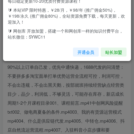
每日稳定更新10-20优质付费资源课程！
🔰 本站VIP 限时特惠，￥28/月，￥98/年 (推广佣金50%)，
课程介绍垂直类目不做杂货铺，符合抖音规则，确定人群，
￥198/永久 (推广佣金80%)，全站资源免费下载，每天更新，欢
推流精准，选品非常简单商品数量300-500个，义乌卖家
迎加入！
1000个，3倍加价4.8折，自然流命中概率高，每周持续上新
🔰 网创库 开放加盟，搭建一个和网创库一样的知识付费平台，
站长微信：SYWC11
1688货源筛选1688优质供货商（二道贩子），价格低，发货
快，补货快，配合度高分批采购我也担心库存，每天日销5单
开通会员
站长加盟
以上的，采购3-5天的量，每天1-3单刚出新品代发自发+代发
90%以上订单自己发，优先中通快递，1688代发的问清楚：
不要拼多多淘宝面单打单优势运营全流程可控，利润可控，
不会出违规，不会出黑天鹅，按部就班持续经营缺点经营类
目少，品少，利润低，不够灵活，可能存在库存，新店成长
周期1-2个月课程目录001、课程前言.mp41中创网风险提醒
txt002、做电商夏备的条件.mp4003、我的有货源运营模式
mp4004、什么是供应链代发.mp4005、中转仓.mp4006、抖
店自然流运营流程.mp4007、入驻料音小店步骤和要