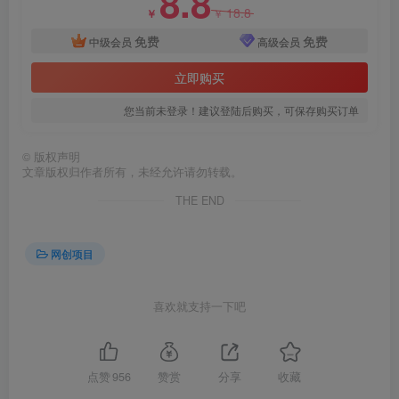
8.8
18.8
￥
￥
免费
免费
中级会员
高级会员
创项目
立即购买
您当前未登录！建议登陆后购买，可保存购买订单
©
版权声明
文章版权归作者所有，未经允许请勿转载。
THE END
创项目
网创项目
喜欢就支持一下吧
创项目
点赞
956
赞赏
分享
收藏