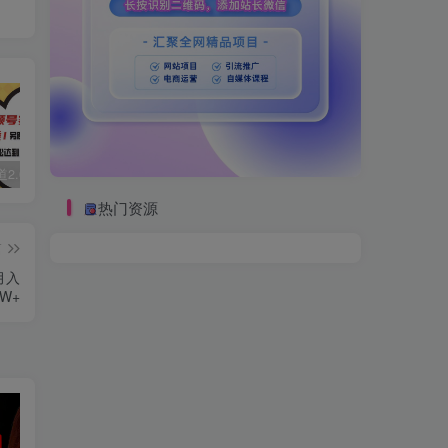
视频号赛道2.0：AI神器新实践！另辟蹊径！五分钟一条作品，小白变高手…
数字人2.0，2024下半年最火项目，无限免费生成视频，可实现任何场景，用任何形象，任何声音，说任何话，5分钟生成一条原创口播视频。
靠蛋仔派对一天5800+，小白做磁力聚星轻松上手
热门资源
篇
月入
3W+