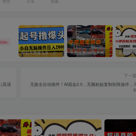
赞赏
分享
收藏
85W+
AI起号撸爆头条，小白也能操作，日入2000+
外面收费398元外网超跑豪车汽车视频搬运至快手抖音上热门项目
下一
（高清
无敌全自动插件！AI掘金2.0，无脑粘贴复制矩阵操作，