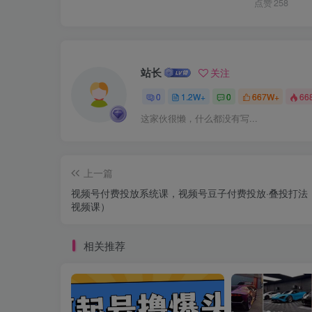
点赞
258
站长
关注
0
1.2W+
0
667W+
66
这家伙很懒，什么都没有写...
上一篇
视频号付费投放系统课，视频号豆子付费投放·叠投打法
视频课）
相关推荐