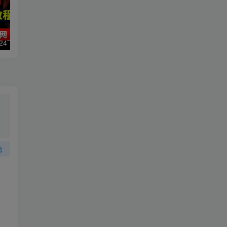
数字人2.0，2024下半年最火项目，无限免费生成视频，可实现任何场景，用任何形象，任何声音，说任何话，5分钟生成一条原创口播视频。
靠蛋仔派对一天5800+，小白做磁力聚星轻松上手
论