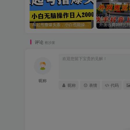
AI起号撸爆头条，小白也能操作，日入2000+
评论
抢沙发
昵称
昵称
表情
代码