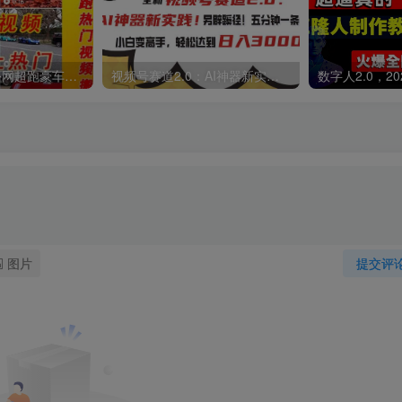
外面收费398元外网超跑豪车汽车视频搬运至快手抖音上热门项目
视频号赛道2.0：AI神器新实践！另辟蹊径！五分钟一条作品，小白变高手…
图片
提交评