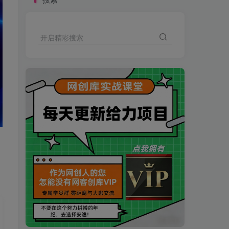
开启精彩搜索
目
买VIP会员或加盟商-全年最低价-立即抢额
网创库-限时优惠 别错过!