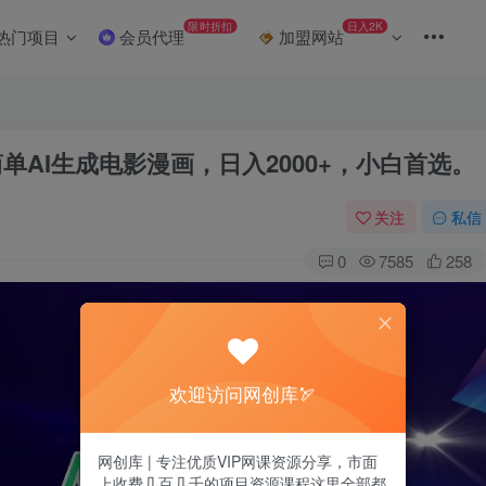
限时折扣
日入2K
热门项目
会员代理
加盟网站
单AI生成电影漫画，日入2000+，小白首选。
关注
私信
0
7585
258
欢迎访问网创库🏹
网创库 | 专注优质VIP网课资源分享，市面
上收费几百几千的项目资源课程这里全部都