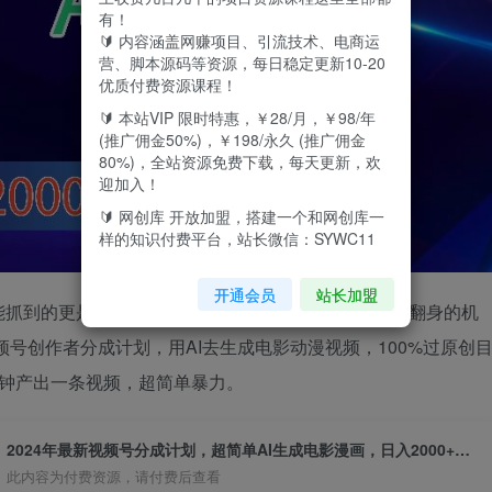
有！
🔰 内容涵盖网赚项目、引流技术、电商运
营、脚本源码等资源，每日稳定更新10-20
优质付费资源课程！
🔰 本站VIP 限时特惠，￥28/月，￥98/年
(推广佣金50%)，￥198/永久 (推广佣金
80%)，全站资源免费下载，每天更新，欢
迎加入！
🔰 网创库 开放加盟，搭建一个和网创库一
样的知识付费平台，站长微信：SYWC11
开通会员
站长加盟
抓到的更是寥寥无几，Ai生成电影动漫视频是普通人翻身的机
频号创作者分成计划，用AI去生成电影动漫视频，100%过原创
分钟产出一条视频，超简单暴力。
2024年最新视频号分成计划，超简单AI生成电影漫画，日入2000+，小白首选。
此内容为付费资源，请付费后查看