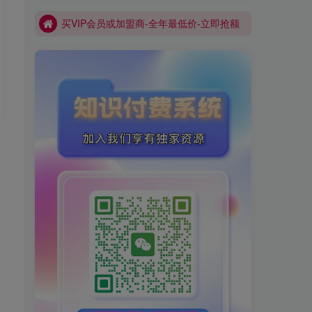
买VIP会员或加盟商-全年最低价-立即抢额
网创库-限时优惠 别错过!