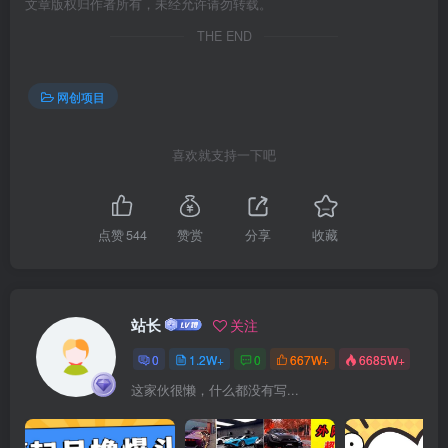
文章版权归作者所有，未经允许请勿转载。
THE END
网创项目
喜欢就支持一下吧
创项目
点赞
544
赞赏
分享
收藏
站长
关注
创项目
0
1.2W+
0
667W+
6685W+
这家伙很懒，什么都没有写...