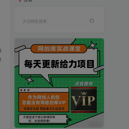
开启精彩搜索
钱
操
买VIP会员或加盟商-全年最低价-立即抢额
网创库-限时优惠 别错过!