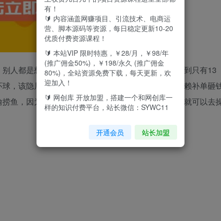
有！
🔰 内容涵盖网赚项目、引流技术、电商运
营、脚本源码等资源，每日稳定更新10-20
优质付费资源课程！
🔰 本站VIP 限时特惠，￥28/月，￥98/年
(推广佣金50%)，￥198/永久 (推广佣金
别人都是想办法把课程写得越长越好，我是给你精简到只有13
80%)，全站资源免费下载，每天更新，欢
迎加入！
环球，该隐居的隐居，该为祖上争光的争光。不过分依赖补单砸
🔰 网创库 开放加盟，搭建一个和网创库一
偷捞鱼，因为不囤货，我们就没太大风险，只要风险低就可以去
样的知识付费平台，站长微信：SYWC11
开通会员
站长加盟