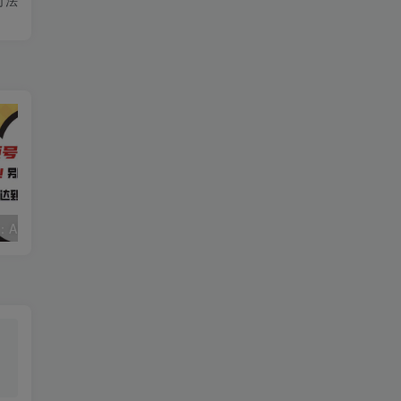
视频号赛道2.0：AI神器新实践！另辟蹊径！五分钟一条作品，小白变高手…
2022直播带货之千川投流课：快速起量方法、付费撬动自然流 90分钟学会