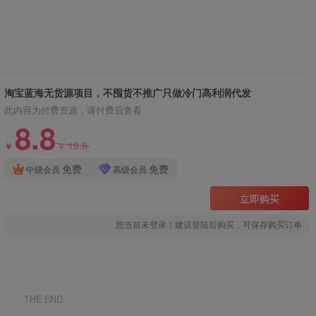
淘宝蓝海无货源项目，不囤货不推广只做冷门高利润代发
此内容为付费资源，请付费后查看
8.8
18.8
￥
￥
免费
免费
中级会员
高级会员
立即购买
您当前未登录！建议登陆后购买，可保存购买订单
THE END