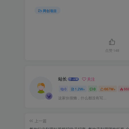
网创项目
点赞
148
站长
关注
0
1.2W+
0
667W+
66
这家伙很懒，什么都没有写...
上一篇
餐饮行业利用短视频招学员招商+餐饮店利用团购拓客 