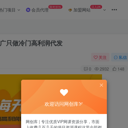
限时折扣
日入2K
热门项目
会员代理
加盟网站
广只做冷门高利润代发
关注
私信
0
2932
148
欢迎访问网创库🏹
网创库 | 专注优质VIP网课资源分享，市面
上收费几百几千的项目资源课程这里全部都