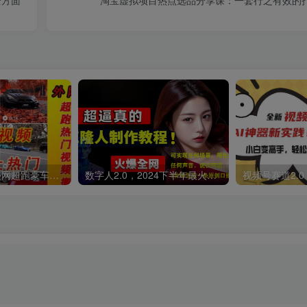
外面收费398元外网超跑豪车汽车视频搬运至快手抖音上热门项目
数字人2.0，2024下半年最火项目，无限免费生成视频，可实现任何场景，用任何形象，任何声音，说任何话，5分钟生成一条原创口播视频。