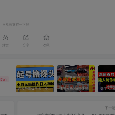
喜欢就支持一下吧
赞赏
分享
收藏
85W+
AI起号撸爆头条，小白也能操作，日入2000+
外面收费398元外网超跑豪车汽车视频搬运至快手抖音上热门项目
下一
全方面
淘宝虚拟项目热点选品分享课：一套行之有效的