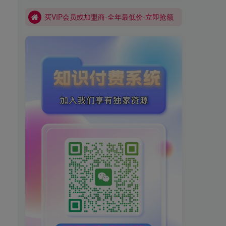
买VIP会员或加盟商-全年最低价-立即抢额
网创库-限时优惠 别错过!