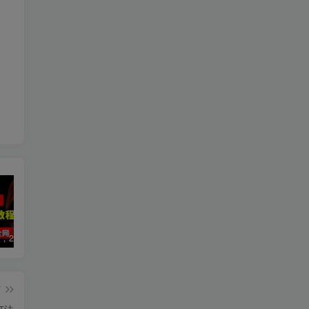
数字人2.0，2024下半年最火项目，无限免费生成视频，可实现任何场景，用任何形象，任何声音，说任何话，5分钟生成一条原创口播视频。
视频号赛道2.0：AI神器新实践！另辟蹊径！五分钟一条作品，小白变高手…
靠蛋仔派对一天5800+，小白做磁力聚星轻松上手
篇
打法