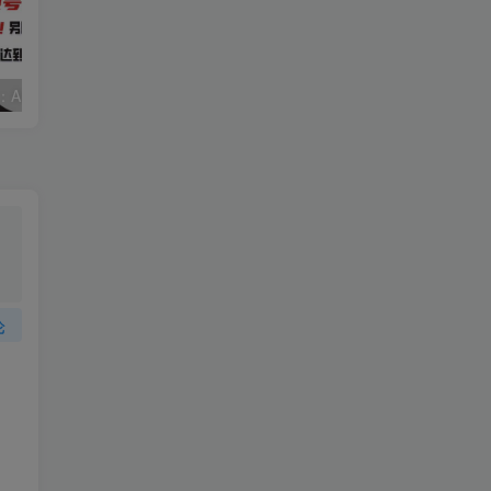
视频号赛道2.0：AI神器新实践！另辟蹊径！五分钟一条作品，小白变高手…
2022直播带货之千川投流课：快速起量方法、付费撬动自然流 90分钟学会
论