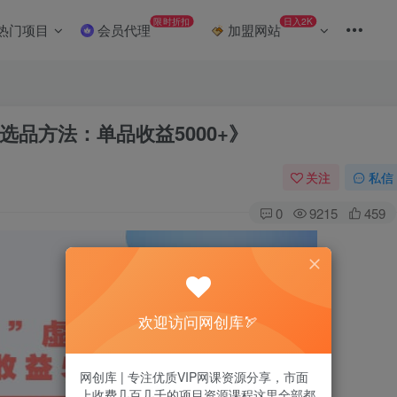
限时折扣
日入2K
热门项目
会员代理
加盟网站
选品方法：单品收益5000+》
关注
私信
0
9215
459
欢迎访问网创库🏹
网创库 | 专注优质VIP网课资源分享，市面
上收费几百几千的项目资源课程这里全部都