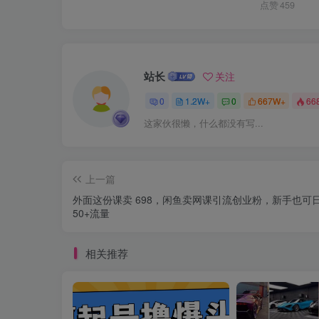
点赞
459
站长
关注
0
1.2W+
0
667W+
66
这家伙很懒，什么都没有写...
上一篇
外面这份课卖 698，闲鱼卖网课引流创业粉，新手也可
50+流量
相关推荐