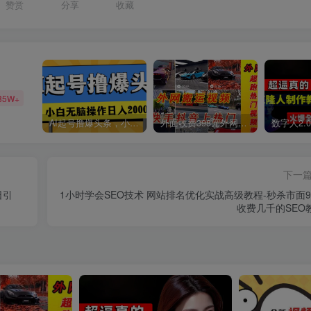
赞赏
分享
收藏
85W+
AI起号撸爆头条，小白也能操作，日入2000+
外面收费398元外网超跑豪车汽车视频搬运至快手抖音上热门项目
下一
日引
1小时学会SEO技术 网站排名优化实战高级教程-秒杀市面9
收费几千的SEO