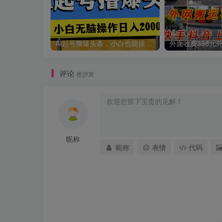
AI起号撸爆头条，小白也能操作，日入2000+
评论
抢沙发
昵称
昵称
表情
代码