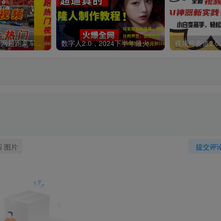
外面收费398元外网超跑豪车汽车视频搬运至快手抖音上热门项目
数字人2.0，2024下半年最火项目，无限免费生成视频，可实现任何场景，用任何形象，任何声音，说任何话，5分钟生成一条原创口播视频。
图片
提交评