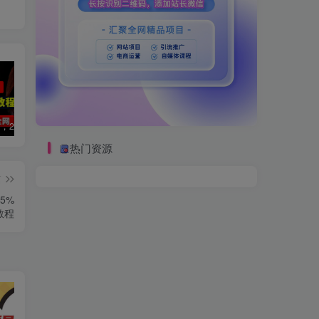
数字人2.0，2024下半年最火项目，无限免费生成视频，可实现任何场景，用任何形象，任何声音，说任何话，5分钟生成一条原创口播视频。
视频号赛道2.0：AI神器新实践！另辟蹊径！五分钟一条作品，小白变高手…
2022直播带货之千川投流课：快速起量方法、付费撬动自然流 90分钟学会
热门资源
篇
5%
教程