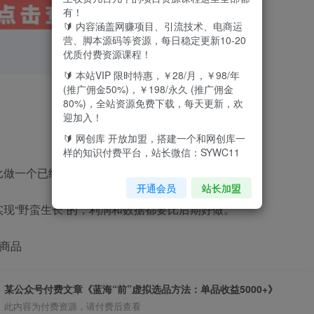
有！
🔰 内容涵盖网赚项目、引流技术、电商运
营、脚本源码等资源，每日稳定更新10-20
优质付费资源课程！
🔰 本站VIP 限时特惠，￥28/月，￥98/年
(推广佣金50%)，￥198/永久 (推广佣金
80%)，全站资源免费下载，每天更新，欢
迎加入！
🔰 网创库 开放加盟，搭建一个和网创库一
样的知识付费平台，站长微信：SYWC11
比做一个已经成为蓝海品的商品更能多吃一口肉？
开通会员
站长加盟
现“野蛮生长”的，利润和数据都要比后期好做。
拟商品
某公众号付费文章《蓝海“前”虚拟选品方法：单品收益5000+》
此内容为付费资源，请付费后查看