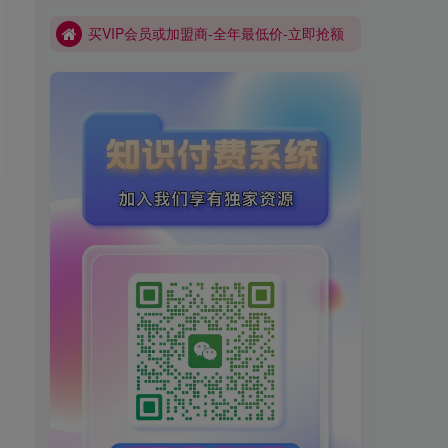
买VIP会员或加盟商-全年最低价-立即抢额
网创库-限时优惠 别错过!