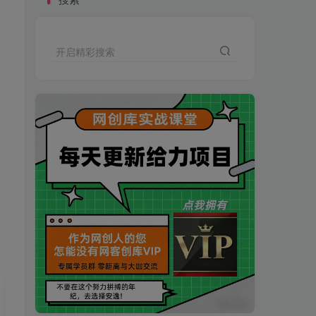
开启精彩搜索
买VIP会员或加盟商-全年最低价-立即抢额
网创库-限时优惠 别错过!