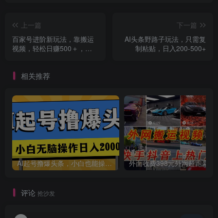
上一篇
下一篇
百家号进阶新玩法，靠搬运
AI头条野路子玩法，只需复
视频，轻松日赚500＋，附
制粘贴，日入200-500+
详细操作流程
创项目
相关推荐
AI起号撸爆头条，小白也能操作，日入2000+
外面收费398元外网
评论
抢沙发