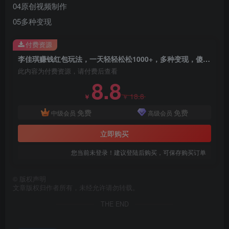
04原创视频制作
05多种变现
付费资源
李佳琪赚钱红包玩法，一天轻轻松松1000+，多种变现，傻子都能学会
此内容为付费资源，请付费后查看
创项目
8.8
18.8
￥
￥
免费
免费
中级会员
高级会员
立即购买
您当前未登录！建议登陆后购买，可保存购买订单
创项目
©
版权声明
文章版权归作者所有，未经允许请勿转载。
THE END