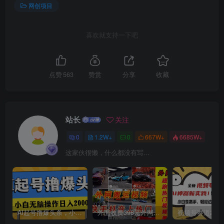
网创项目
创项目
喜欢就支持一下吧
点赞
563
赞赏
分享
收藏
创项目
站长
关注
0
1.2W+
0
667W+
6685W+
这家伙很懒，什么都没有写...
创项目
AI起号撸爆头条，小白也能操作，日入2000+
外面收费398元外网超跑豪车汽车视频搬运至快手抖音上热门项目