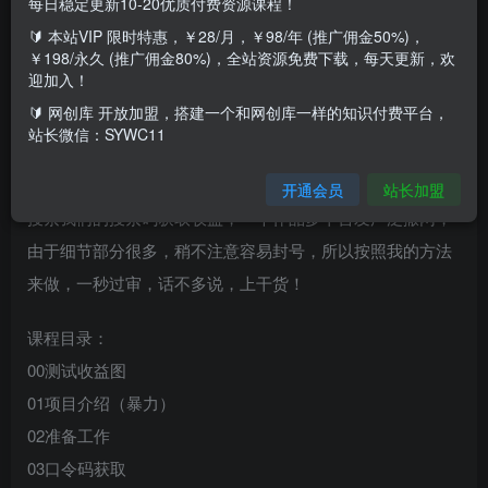
每日稳定更新10-20优质付费资源课程！
🔰 本站VIP 限时特惠，￥28/月，￥98/年 (推广佣金50%)，
今天给大家带来的项目是《李佳琪赚钱红包玩法，一天轻轻
￥198/永久 (推广佣金80%)，全站资源免费下载，每天更新，欢
迎加入！
松松1000+，多种变现，傻子都能学会》目前李佳琪直播事
🔰 网创库 开放加盟，搭建一个和网创库一样的知识付费平台，
件炒得沸沸扬扬的，我们刚好可以趁这波热度来赚取一份收
站长微信：SYWC11
益，不用搭建网站，亲测一天几大百，1000多块钱；原理就
是制作李佳琪道歉的话给粉丝们发放福利，从而让粉丝们来
开通会员
站长加盟
搜索我们的搜索码获取收益，一个作品多平台发广泛撒网，
由于细节部分很多，稍不注意容易封号，所以按照我的方法
来做，一秒过审，话不多说，上干货！
课程目录：
00测试收益图
01项目介绍（暴力）
02准备工作
03口令码获取