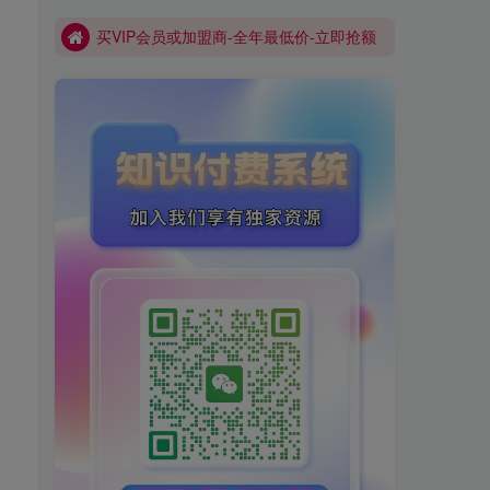
买VIP会员或加盟商-全年最低价-立即抢额
网创库-限时优惠 别错过!