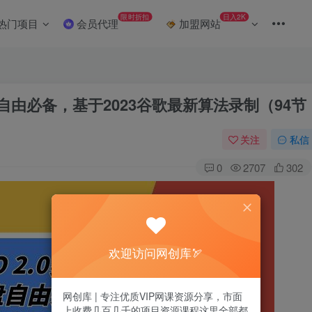
限时折扣
日入2K
热门项目
会员代理
加盟网站
盘自由必备，基于2023谷歌最新算法录制（94节
关注
私信
0
2707
302
欢迎访问网创库🏹
网创库 | 专注优质VIP网课资源分享，市面
上收费几百几千的项目资源课程这里全部都