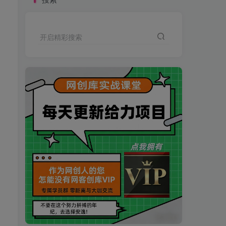
开启精彩搜索
买VIP会员或加盟商-全年最低价-立即抢额
网创库-限时优惠 别错过!