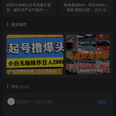
2023小淘AI公众号流量主项
每单最低844，单日3000+，
目，傻瓜式产出可操作一辈
单靠“课程分销”，月入10万
子
都只是一个小目标，知识付
费YYDS【揭秘】
相关推荐
AI起号撸爆头条，小白也能操作，日入2000+
外面收费398元外网
评论
抢沙发
欢迎您留下宝贵的见解！
提交