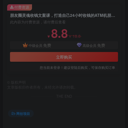
付费资源
朋友圈灵魂收钱文案课，打造自己24小时收钱的ATM机朋友圈
此内容为付费资源，请付费后查看
8.8
创项目
18.8
￥
￥
免费
免费
中级会员
高级会员
立即购买
您当前未登录！建议登陆后购买，可保存购买订单
©
版权声明
创项目
文章版权归作者所有，未经允许请勿转载。
THE END
网创项目