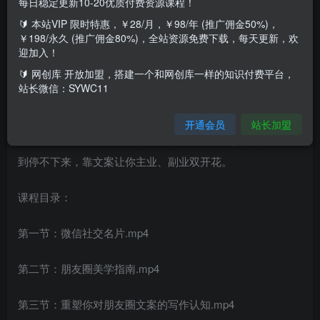
每日稳定更新10-20优质付费资源课程！
🔰 本站VIP 限时特惠，￥28/月，￥98/年 (推广佣金50%)，
￥198/永久 (推广佣金80%)，全站资源免费下载，每天更新，欢
迎加入！
课程介绍：
🔰 网创库 开放加盟，搭建一个和网创库一样的知识付费平台，
站长微信：SYWC11
课程来自深圳女孩卉哥的朋友圈灵魂收钱文案课。提笔就能
写出自己的精彩远程，打造自己24小时收钱的ATM机朋友
开通会员
站长加盟
圈，让朋友圈成为你链接人脉的背书。写个卖货文案就收钱
到停不下来，靠文案让你主业、副业双开花。
课程目录：
第一节：微信社交名片.mp4
第二节：朋友圈美学指南.mp4
第三节：重塑你对朋友圈文案的写作认知.mp4