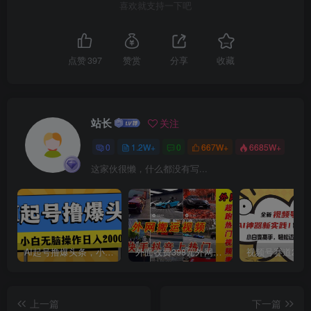
喜欢就支持一下吧
创项目
点赞
397
赞赏
分享
收藏
站长
关注
创项目
0
1.2W+
0
667W+
6685W+
这家伙很懒，什么都没有写...
AI起号撸爆头条，小白也能操作，日入2000+
外面收费398元外网超跑豪车汽车视频搬运至快手抖音上热门项目
上一篇
下一篇