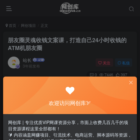
首页
网创项目
正文
朋友圈灵魂收钱文案课，打造自己24小时收钱的
ATM机朋友圈
站长
关注
私信
3年前发布
0
7446
397
欢迎访问网创库🏹
网创库 | 专注优质VIP网课资源分享，市面上收费几百几千的项
目资源课程这里全部都有！
🔰 内容涵盖网赚项目、引流技术、电商运营、脚本源码等资源，