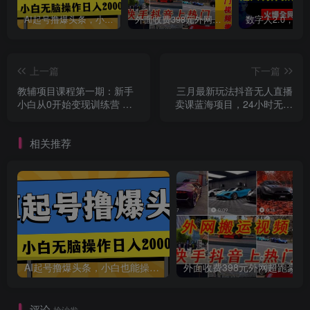
创项目
AI起号撸爆头条，小白也能操作，日入2000+
外面收费398元外网超跑豪车汽车视频搬运至快手抖音上热门项目
上一篇
下一篇
教辅项目课程第一期：新手
三月最新玩法抖音无人直播
小白从0开始变现训练营 私
卖课蓝海项目，24小时无人
域搞钱月入三万
直播，月入3w+
创项目
相关推荐
AI起号撸爆头条，小白也能操作，日入2000+
外面收费398元外网
评论
抢沙发