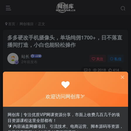
首页
网创项目
正文
多多硬改手机摄像头，单场纯佣1700+，日不落直
播间打造，小白也能轻松操作
站长
关注
私信
2年前发布
0
2018
414
欢迎访问网创库🏹
网创库 | 专注优质VIP网课资源分享，市面上收费几百几千的项
目资源课程这里全部都有！
🔰 内容涵盖网赚项目、引流技术、电商运营、脚本源码等资源，