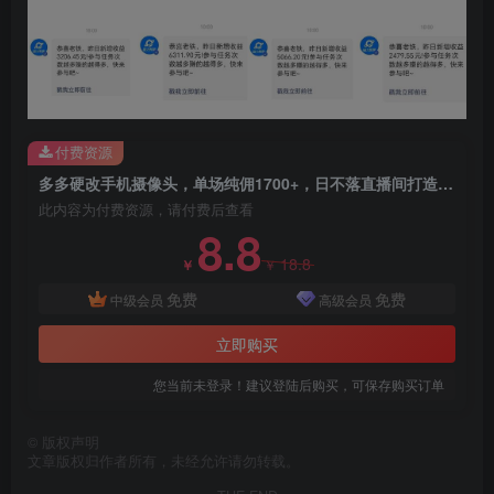
付费资源
多多硬改手机摄像头，单场纯佣1700+，日不落直播间打造，小白也能轻松操作
此内容为付费资源，请付费后查看
创项目
8.8
18.8
￥
￥
免费
免费
中级会员
高级会员
立即购买
您当前未登录！建议登陆后购买，可保存购买订单
创项目
©
版权声明
文章版权归作者所有，未经允许请勿转载。