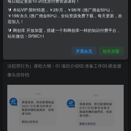
每日稳定更新10-20优质付费资源课程！
通过硬改手机摄像头，把我们手机自带的摄像头功能换成AI
🔰 本站VIP 限时特惠，￥28/月，￥98/年 (推广佣金50%)，
美女视频的形式展示给观众，然后挂上快手官方的磁力巨星
￥198/永久 (推广佣金80%)，全站资源免费下载，每天更新，欢
迎加入！
任务，一般都是挂交友类的比较多，单价在5-15元左右，也
🔰 网创库 开放加盟，搭建一个和网创库一样的知识付费平台，
就是说直播间有人通过你挂载的小铃铛下载安装交友应用软
站长微信：SYWC11
件，你就可以获得这样的收益，100个下载安装就是500元，
所以收益的高低取决于你直播间观看下载的人数。简单上手
开通会员
站长加盟
比较快，有没有经验都可以（学习归学习，请不要用作与违
法犯罪行为）课程大纲：01.项目介绍02.准备工作03.硬改摄
像头挂铃铛