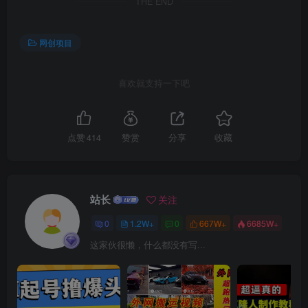
THE END
网创项目
创项目
喜欢就支持一下吧
点赞
414
赞赏
分享
收藏
站长
关注
创项目
0
1.2W+
0
667W+
6685W+
这家伙很懒，什么都没有写...