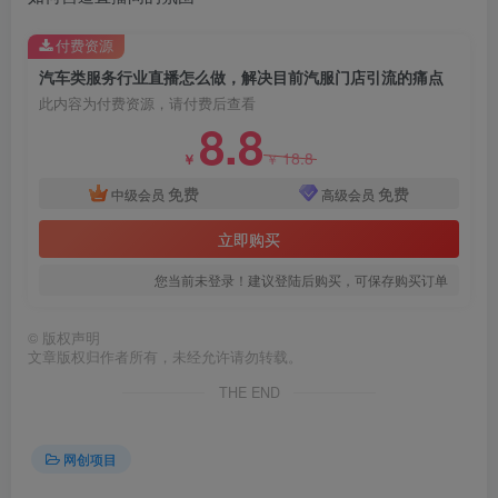
付费资源
汽车类服务行业直播怎么做，解决目前汽服门店引流的痛点
此内容为付费资源，请付费后查看
8.8
18.8
￥
￥
免费
免费
创项目
中级会员
高级会员
立即购买
您当前未登录！建议登陆后购买，可保存购买订单
©
版权声明
文章版权归作者所有，未经允许请勿转载。
创项目
THE END
网创项目