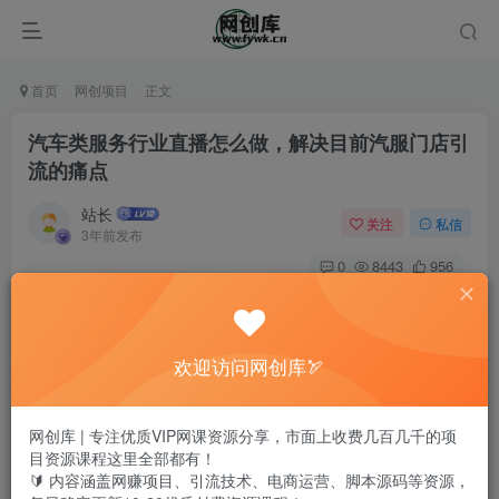
首页
网创项目
正文
汽车类服务行业直播怎么做，解决目前汽服门店引
流的痛点
站长
关注
私信
3年前发布
0
8443
956
欢迎访问网创库🏹
网创库 | 专注优质VIP网课资源分享，市面上收费几百几千的项
目资源课程这里全部都有！
🔰 内容涵盖网赚项目、引流技术、电商运营、脚本源码等资源，