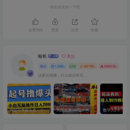
喜欢就支持一下吧
创项目
点赞
956
赞赏
分享
收藏
站长
关注
0
1.2W+
0
667W+
6685W+
创项目
这家伙很懒，什么都没有写...
AI起号撸爆头条，小白也能操作，日入2000+
外面收费398元外网超跑豪车汽车视频搬运至快手抖音上热门项目
创项目