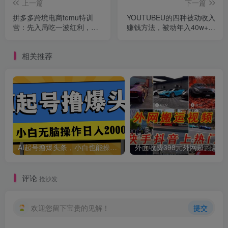
上一篇
下一篇
拼多多跨境电商temu特训
YOUTUBEU的四种被动收入
营：先入局吃一波红利，从0
赚钱方法，被动年入40w+美
到1打造爆款，快速变现
元（实操教程）
相关推荐
创项目
AI起号撸爆头条，小白也能操作，日入2000+
外面收费398元外网
评论
抢沙发
欢迎您留下宝贵的见解！
提交