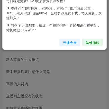
每日稳定更新10-20优质付费资源课程！
🔰 本站VIP 限时特惠，￥28/月，￥98/年 (推广佣金50%)，
课程目录：
￥198/永久 (推广佣金80%)，全站资源免费下载，每天更新，欢
迎加入！
课程大纲
🔰 网创库 开放加盟，搭建一个和网创库一样的知识付费平台，
站长微信：SYWC11
(课程总课时数：6节）
开通会员
站长加盟
线下门店为什么要做直播
新人首播的十大难点
新手开播后要注意什么问题
直播的人货场
直播间主播应有的状态
如何营造直播间的氛围