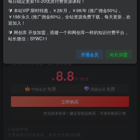
每日稳定更新10-20优质付费资源课程！
🔰 本站VIP 限时特惠，￥28/月，￥98/年 (推广佣金50%)，
￥198/永久 (推广佣金80%)，全站资源免费下载，每天更新，欢
迎加入！
人物传记解说，每天轻松两三百，抖音，视频号，百家号等
🔰 网创库 开放加盟，搭建一个和网创库一样的知识付费平台，
各个平台流量通吃，轻松破百万播放，播放等于收益！
站长微信：SYWC11
付费资源
开通会员
站长加盟
英雄人物传记解说，每天轻松两三百，各个平台流量通吃，轻松破百万播放
此内容为付费资源，请付费后查看
8.8
18.8
￥
￥
免费
免费
中级会员
高级会员
立即购买
您当前未登录！建议登陆后购买，可保存购买订单
©
版权声明
文章版权归作者所有，未经允许请勿转载。