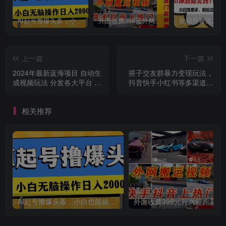
AI起号撸爆头条，小白也能操作，日入2000+
外面收费398元外网超跑豪车汽车视频搬运至快手抖音上热门项目
创项目
上一篇
下一篇
2024年最新蓝海项目 自动生
搭子交友群暴力变现玩法，
成视频玩法 分发各大平台 小
抖音快手小红书等多渠道变
白无脑操作 日入2k+
现，月收益突破1.6W＋
相关推荐
创项目
AI起号撸爆头条，小白也能操作，日入2000+
外面收费398元外网