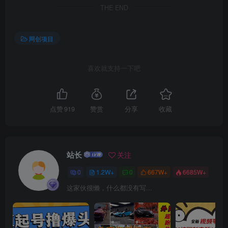
THE END
网创项目
喜欢就支持一下吧
创项目
点赞
919
赞赏
分享
收藏
站长
关注
0
1.2W+
0
667W+
6685W+
这家伙很懒，什么都没有写...
创项目