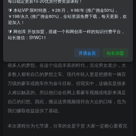
每日稳定更新10-20优质付费资源课程！
🔰 本站VIP 限时特惠，￥28/月，￥98/年 (推广佣金50%)，
随着短视频平台的兴起，豪车类视频因其独特的视觉冲击力
￥198/永久 (推广佣金80%)，全站资源免费下载，每天更新，欢
迎加入！
和吸引力，成为了众多网友关注的焦点。我们将通过一键搬
🔰 网创库 开放加盟，搭建一个和网创库一样的知识付费平台，
运的方式，将这些视频进行二次创作，然后发布到其他短视
站长微信：SYWC11
频平台，从而获取流量和收益。
开通会员
站长加盟
豪车视频在任何短视频平台上都很受欢迎，因为拥有豪车是
很多人的梦想。在这个信息丰富的时代，无论男女老少，大
多数人都有自己的梦想之车。现代年轻人更是把拥有一辆百
万级的豪车或跑车作为奋斗目标。但现实中，这确实是很多
人难以触及的。所以他们会在网上看豪车视频或电影来满足
自己的幻想。因此，搬运这类视频很符合大众的口味，也为
我们赚取收益提供了基础。
本次课程分为七节课，分享的全是干货 大家一定耐心要看完