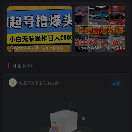
AI起号撸爆头条，小白也能操作，日入2000+
外面收费398元外网
评论
抢沙发
欢迎您留下宝贵的见解！
提交