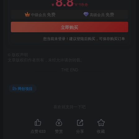
8.8
18.8
￥
￥
免费
免费
中级会员
高级会员
创项目
立即购买
您当前未登录！建议登陆后购买，可保存购买订单
©
版权声明
文章版权归作者所有，未经允许请勿转载。
THE END
创项目
网创项目
喜欢就支持一下吧
创项目
点赞
633
赞赏
分享
收藏