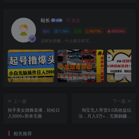
站长
关注
0
1.2W+
0
667W+
6685W+
这家伙很懒，什么都没有写...
创项目
AI起号撸爆头条，小白也能操作，日入2000+
外面收费398元外网超跑豪车汽车视频搬运至快手抖音上热门项目
上一篇
下一篇
快手美女跳舞直播，轻松日
淘宝无人带货3.0高收益玩
入3000+简单无脑
法，月入3万+，无脑躺赚，
新手小白可落地实操
相关推荐