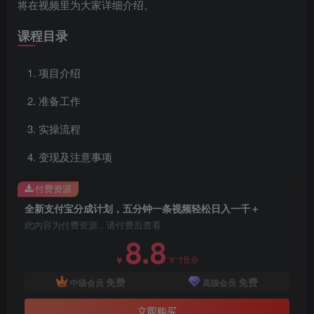
将在视频里为大家详细介绍。
课程目录
项目介绍
准备工作
实操流程
变现及注意事项
付费资源
全新支付宝分成计划，五分钟一条视频轻松日入一千＋
此内容为付费资源，请付费后查看
8.8
18.8
￥
￥
创项目
免费
免费
中级会员
高级会员
立即购买