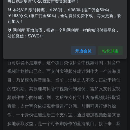
每日稳定更新10-20优质付费资源课程！
🔰 本站VIP 限时特惠，￥28/月，￥98/年 (推广佣金50%)，
￥198/永久 (推广佣金80%)，全站资源免费下载，每天更新，欢
项目介绍
迎加入！
🔰 网创库 开放加盟，搭建一个和网创库一样的知识付费平台，
站长微信：SYWC11
支付宝分成计划是今年新推出的视频分成项目，做法轻松，
五分钟一个视频，而且收益比别的平台要高，是一个非常适
开通会员
站长加盟
合宝妈，上班族去实操的项目。只要你去做，一天赚个一两
百可以说不是难事。这个项目类似抖音中视频计划，抖音中
视频计划推出已久。而支付宝视频分成计划作为一个蓝海项
目，乃是模仿抖音而生。当前，涉足之人不多，正处于绝佳
的红利期。其原理与抖音中视频计划相仿，需加入支付宝视
频创作中心的分成计划，之后在支付宝上发布视频以获取观
看量，支付宝会依据观看量进行分佣。前期可进行矩阵操
作，一个身份证能注册三个支付宝，通过增加视频数量来更
多地获取收益，是一个可长期操作的蓝海项目。接下来，我