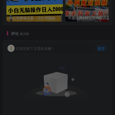
AI起号撸爆头条，小白也能操作，日入2000+
外面收费398元外网
评论
抢沙发
欢迎您留下宝贵的见解！
提交