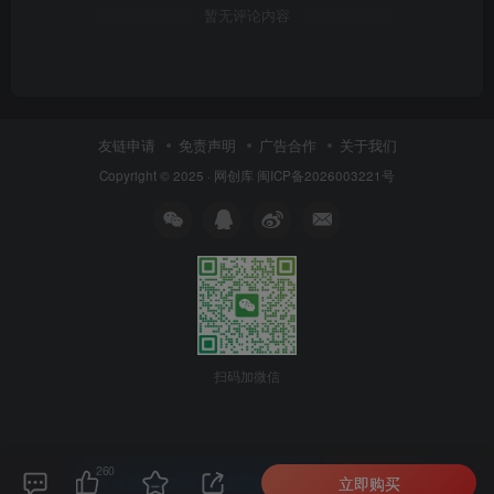
暂无评论内容
友链申请
免责声明
广告合作
关于我们
Copyright © 2025 ·
网创库
闽ICP备2026003221号
扫码加微信
260
立即购买
本站主题由Zibll子比主题强力驱动
联系作者