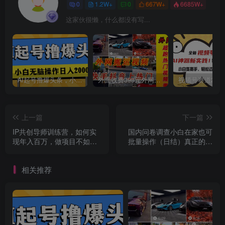
0
1.2W+
0
667W+
6685W+
创项目
这家伙很懒，什么都没有写...
AI起号撸爆头条，小白也能操作，日入2000+
外面收费398元外网超跑豪车汽车视频搬运至快手抖音上热门项目
创项目
上一篇
下一篇
IP共创导师训练营，如何实
国内问卷调查小白在家也可
现年入百万，做项目不如卖
批量操作（日结）真正的长
项目，教你（卖项目）
久稳定项目 日入1000+
相关推荐
创项目