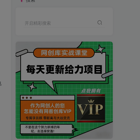
开启精彩搜索
电
买VIP会员或加盟商-全年最低价-立即抢额
网创库-限时优惠 别错过!