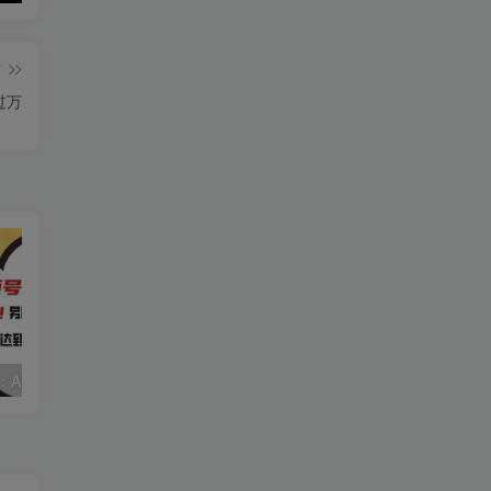
篇
过万
视频号赛道2.0：AI神器新实践！另辟蹊径！五分钟一条作品，小白变高手…
2022直播带货之千川投流课：快速起量方法、付费撬动自然流 90分钟学会