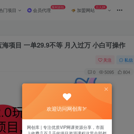
限时折扣
日入2K
热门项目
会员代理
加盟网站
海项目 一单29.9不等 月入过万 小白可操作
关注
私信
0
5095
804
欢迎访问网创库🏹
网创库 | 专注优质VIP网课资源分享，市面
上收费几百几千的项目资源课程这里全部都