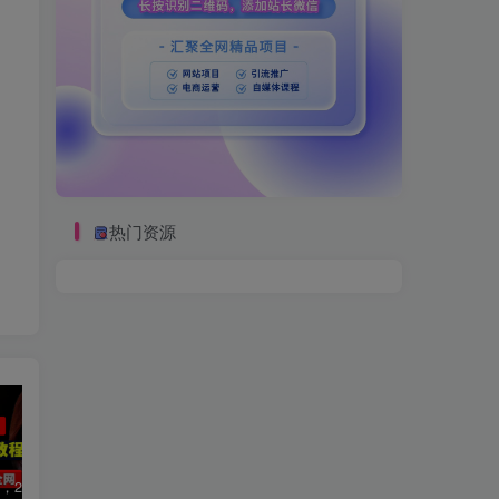
热门资源
数字人2.0，2024下半年最火项目，无限免费生成视频，可实现任何场景，用任何形象，任何声音，说任何话，5分钟生成一条原创口播视频。
视频号赛道2.0：AI神器新实践！另辟蹊径！五分钟一条作品，小白变高手…
2022直播带货之千川投流课：快速起量方法、付费撬动自然流 90分钟学会