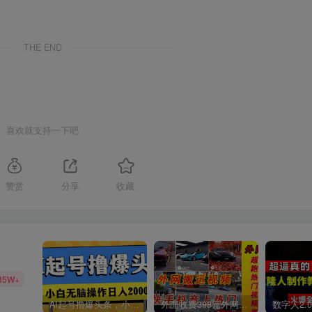
THE END
喜欢就支持一下吧
赞赏
分享
收藏
85W+
AI起号撸爆头条，小白也能操作，日入2000+
外面收费398元外网超跑豪车汽车视频搬运至快手抖音上热门项目