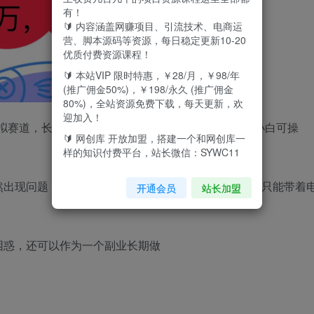
有！
🔰 内容涵盖网赚项目、引流技术、电商运
营、脚本源码等资源，每日稳定更新10-20
优质付费资源课程！
🔰 本站VIP 限时特惠，￥28/月，￥98/年
(推广佣金50%)，￥198/永久 (推广佣金
80%)，全站资源免费下载，每天更新，欢
迎加入！
拟赛道，长期蓝海项目，一单29.9不等，月入过万，小白可操
🔰 网创库 开放加盟，搭建一个和网创库一
样的知识付费平台，站长微信：SYWC11
然出现问题，自己摸索了半天也没法解决，求助无门，只能带着
开通会员
站长加盟
困惑，还可以作为一个副业长期做