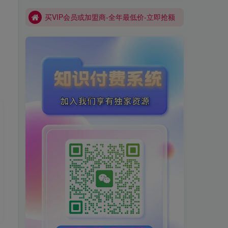
买VIP会员或加盟商-全年最低价-立即抢额
网创库-限时优惠 别错过!