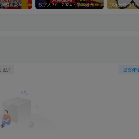
外面收费398元外网超跑豪车汽车视频搬运至快手抖音上热门项目
数字人2.0，2024下半年最火项目，无限免费生成视频，可实现任何场景，用任何形象，任何声音，说任何话，5分钟生成一条原创口播视频。
图片
提交评