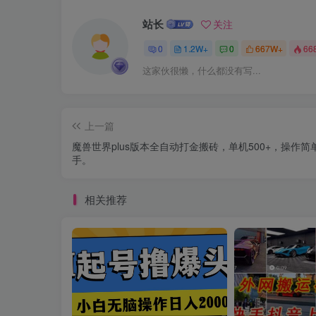
站长
关注
0
1.2W+
0
667W+
66
这家伙很懒，什么都没有写...
上一篇
魔兽世界plus版本全自动打金搬砖，单机500+，操作简
手。
相关推荐