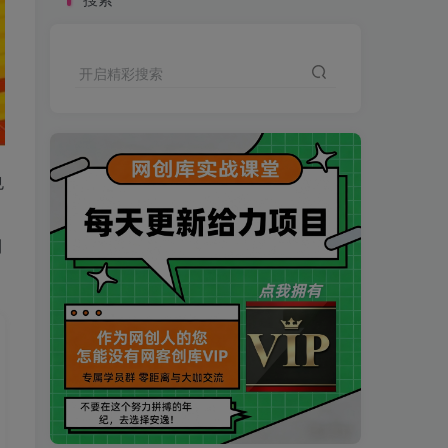
开启精彩搜索
也
，
制
买VIP会员或加盟商-全年最低价-立即抢额
网创库-限时优惠 别错过!