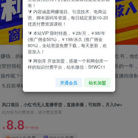
有！
🔰 内容涵盖网赚项目、引流技术、电商运
营、脚本源码等资源，每日稳定更新10-20
优质付费资源课程！
🔰 本站VIP 限时特惠，￥28/月，￥98/年
(推广佣金50%)，￥198/永久 (推广佣金
80%)，全站资源免费下载，每天更新，欢
迎加入！
很赚钱，的确如此，2.但是大家都忽略了另一个平台-小红书，他
🔰 网创库 开放加盟，搭建一个和网创库一
管控很松，3.今年的小红书是电商时代，流量野蛮生长的一年
样的知识付费平台，站长微信：SYWC11
何操作呢？一句话总结就是，从抖音，快手，视频号等直播间录
开通会员
站长加盟
5.目前单账号单月佣金5w+
风口项目，小红书无人直播带货，直接录播，可矩阵，月入5w+
此内容为付费资源，请付费后查看
8.8
18.8
￥
￥
免费
免费
中级会员
高级会员