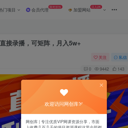
限时折扣
日入2K
热门项目
会员代理
加盟网站
直接录播，可矩阵，月入5w+
关注
私信
0
9442
143
欢迎访问网创库🏹
网创库 | 专注优质VIP网课资源分享，市面
上收费几百几千的项目资源课程这里全部都