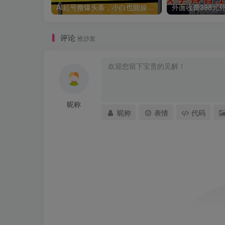
AI起号撸爆头条，小白也能操作，日入2000+
评论
抢沙发
昵称
昵称
表情
代码