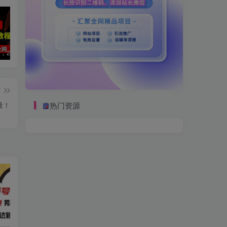
数字人2.0，2024下半年最火项目，无限免费生成视频，可实现任何场景，用任何形象，任何声音，说任何话，5分钟生成一条原创口播视频。
视频号赛道2.0：AI神器新实践！另辟蹊径！五分钟一条作品，小白变高手…
2022直播带货之千川投流课：快速起量方法、付费撬动自然流 90分钟学会
篇
热门资源
量！