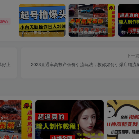
85W+
AI起号撸爆头条，小白也能操作，日入2000+
外面收费398元外网超跑豪车汽车视频搬运至快手抖音上热门项目
下一
单好上
2023直通车高投产低价引流玩法，教你如何引爆店铺流