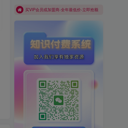
买VIP会员或加盟商-全年最低价-立即抢额
网创库-限时优惠 别错过!