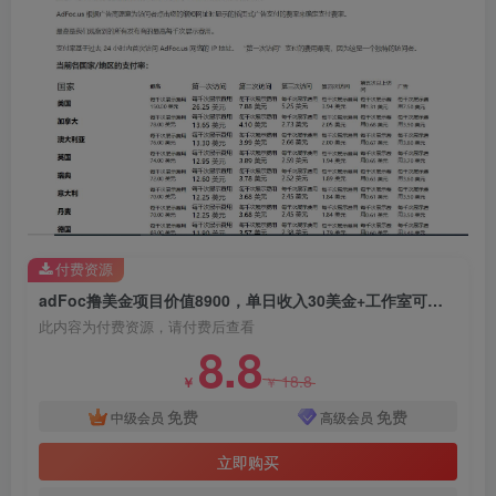
创项目
付费资源
adFoc撸美金项目价值8900，单日收入30美金+工作室可批量搞
此内容为付费资源，请付费后查看
8.8
18.8
￥
￥
创项目
免费
免费
中级会员
高级会员
立即购买