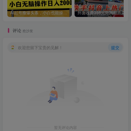
AI起号撸爆头条，小白也能操作，日入2000+
外面收费398元外网
评论
抢沙发
欢迎您留下宝贵的见解！
提交
暂无评论内容