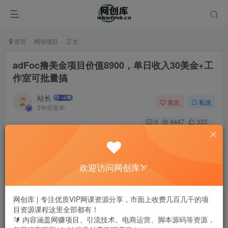
首页
网创项目
正文
adFoc撸美金项目价值8900，单日收入30美金+工
作室可批量搞
站长
关注
私信
3年前发布
0
9447
333
欢迎访问网创库🏹
网创库 | 专注优质VIP网课资源分享，市面上收费几百几千的项
目资源课程这里全部都有！
🔰 内容涵盖网赚项目、引流技术、电商运营、脚本源码等资源，