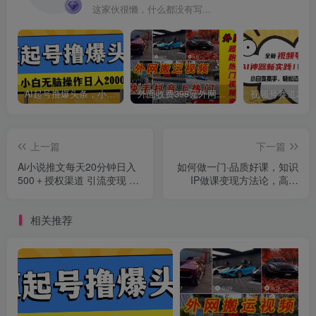
这家伙很懒，什么都没有写...
AI起号撸爆头条，小白也能操作，日入2000+
外面收费398元外网超跑豪车汽车视频搬运至快手抖音上热门项目
创项目
上一篇
下一篇
Ai小说推文每天20分钟日入
如何做一门·品质好课，知识
500＋授权渠道 引流变现 从
IP做课变现方法论，高品
0到1完整教学（7节课）
质，才有好成交（11节）
相关推荐