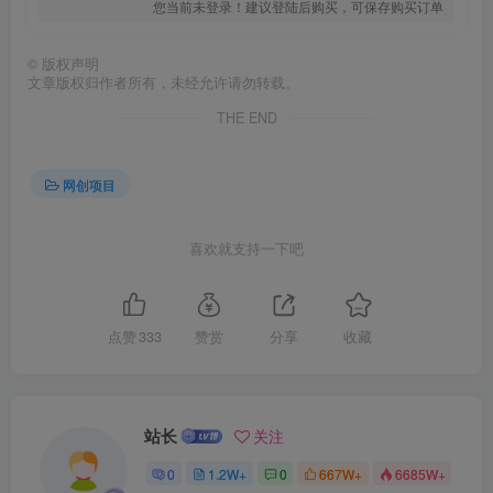
您当前未登录！建议登陆后购买，可保存购买订单
©
版权声明
文章版权归作者所有，未经允许请勿转载。
创项目
THE END
网创项目
喜欢就支持一下吧
创项目
点赞
333
赞赏
分享
收藏
站长
关注
0
1.2W+
0
667W+
6685W+
创项目