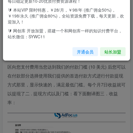
每日稳定更新10-20优质付费资源课程！
🔰 本站VIP 限时特惠，￥28/月，￥98/年 (推广佣金50%)，
￥198/永久 (推广佣金80%)，全站资源免费下载，每天更新，欢
迎加入！
一． 项目原理：通过短链分享会自动给你在你短链打开前里
🔰 网创库 开放加盟，搭建一个和网创库一样的知识付费平台，
面添加各种广告以及主流广告。通过脚本，利用不同的 IP，
站长微信：SYWC11
去刷下载。赚取美元。工作步骤1.我们是一个短链平台您可
以在这里用你的链接缩短并在流媒体网站和论坛上分享这样
开通会员
站长加盟
你就会获得观点。对于这些意见，我们将根据访问的国家/地
区向您支付费用当您达到我们的付款门槛 (10 美元) 后您可以
在付款部分选择使用我们提供的首选付款方式进行付款提现
方式那里，显示快速的，满足最低门槛。每个月7日收益就可
以提现了二 . 提现方式以及门槛：看下面翻译图三．收益
率：