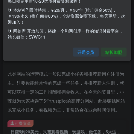
每日稳定更新10-20优质付费资源课程！
🔰 本站VIP 限时特惠，￥28/月，￥98/年 (推广佣金50%)，
￥198/永久 (推广佣金80%)，全站资源免费下载，每天更新，欢
Trustpilot高评分网站，提款安全，完全免费，注册简单 – 网
迎加入！
络副业赚钱平台简介
🔰 网创库 开放加盟，搭建一个和网创库一样的知识付费平台，
站长微信：SYWC11
想必很多同学都听说过在线调查，玩游戏，测试APP,看视频
赚钱的网站。其中最知名的就是swagbucks, Life Points,
开通会员
站长加盟
Inbox Dollars等老牌网络赚钱平台。
此类网站的运营模式一般以完成小任务和推荐新用户注册为
主。只要你能经常性的完成一些任务，并推荐新人注册，就
可以获得一定的工作报酬和拥金收入。在今天的节目里，小
薇就为大家挑选了5个trustpilot的高评分网站。此类赚钱网站
以完成小任务，看视频为主，非常适合在业余时间使用。
付费资源
日赚5到20美元，只需观看视频，玩游戏，做任务，5大适合业余赚钱的网站