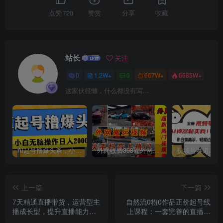
点赞
720
赞赏
分享
收藏
创项目
站长
关注
0
1.2W+
0
667W+
6685W+
这家伙很懒，什么都没有写...
创项目
AI起号撸爆头条，小白也能操作，日入2000+
外面收费398元外网超跑豪车汽车视频搬运至快手抖音上热门项目
上一篇
下一篇
7天精通直播带货，运营型主
自然流0粉0作品正价起号线
播成长型，提升直播能力与
上课程：一套完善的直播带
创项目
技巧（19节课）
货落地方案