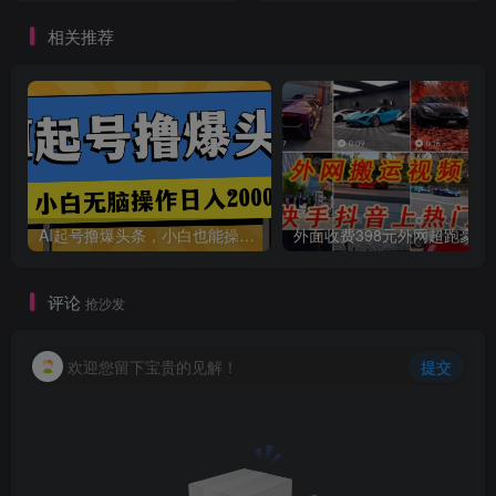
相关推荐
创项目
AI起号撸爆头条，小白也能操作，日入2000+
外面收费398元外网
评论
抢沙发
欢迎您留下宝贵的见解！
提交