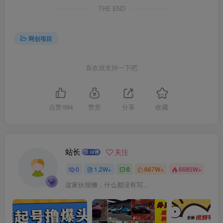
THE END
创项目
网创项目
喜欢就支持一下吧
创项目
点赞
994
赞赏
分享
收藏
站长
关注
0
1.2W+
0
667W+
6685W+
这家伙很懒，什么都没有写...