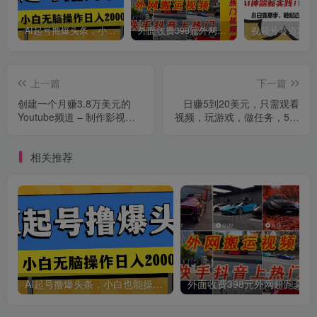
AI起号撸爆头条，小白也能操作，日入2000+
外面收费398元外网超跑豪车汽车视频搬运至快手抖音上热门项目
上一篇
下一篇
创建一个月赚3.8万美元的
日赚5到20美元，只需观看
Youtube频道 – 制作影视明
视频，玩游戏，做任务，5大
星对比视频赚钱
适合业余赚钱的网站
相关推荐
AI起号撸爆头条，小白也能操作，日入2000+
外面收费398元外网