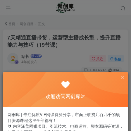
首页
网创项目
正文
7天精通直播带货，运营型主播成长型，提升直播
能力与技巧（19节课）
站长
关注
私信
4年前发布
0
4607
994
欢迎访问网创库🏹
网创库 | 专注优质VIP网课资源分享，市面上收费几百几千的项
目资源课程这里全部都有！
🔰 内容涵盖网赚项目、引流技术、电商运营、脚本源码等资源，