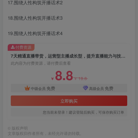
17.围绕人性构筑开播话术2
18.围绕人性构筑开播话术3
19.围绕人性构筑开播话术4
创项目
付费资源
7天精通直播带货，运营型主播成长型，提升直播能力与技巧（19节课）
此内容为付费资源，请付费后查看
8.8
18.8
￥
￥
免费
免费
中级会员
高级会员
创项目
立即购买
您当前未登录！建议登陆后购买，可保存购买订单
©
版权声明
文章版权归作者所有，未经允许请勿转载。