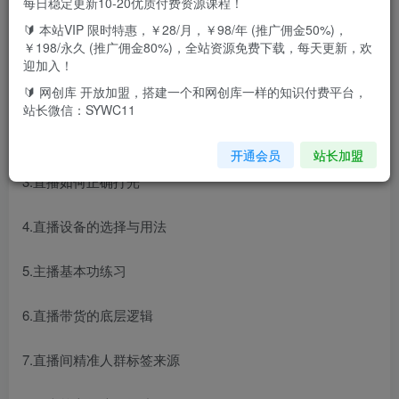
每日稳定更新10-20优质付费资源课程！
🔰 本站VIP 限时特惠，￥28/月，￥98/年 (推广佣金50%)，
致力于个人管理，教育培训，全力扶持素人主播，帮助学员
￥198/永久 (推广佣金80%)，全站资源免费下载，每天更新，欢
快速掌握直播带货方法，提升企业老板及创业个人的直播能
迎加入！
力与技巧。
🔰 网创库 开放加盟，搭建一个和网创库一样的知识付费平台，
站长微信：SYWC11
简介目录（19）
开通会员
站长加盟
3.直播如何正确打光
4.直播设备的选择与用法
5.主播基本功练习
6.直播带货的底层逻辑
7.直播间精准人群标签来源