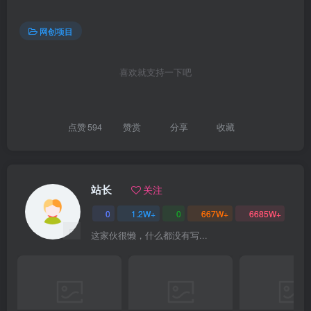
网创项目
喜欢就支持一下吧
创项目
点赞
594
赞赏
分享
收藏
站长
关注
0
1.2W+
0
667W+
6685W+
这家伙很懒，什么都没有写...
创项目