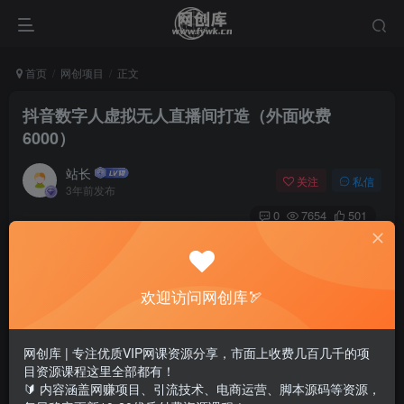
首页
网创项目
正文
抖音数字人虚拟无人直播间打造（外面收费
6000）
站长
关注
私信
3年前发布
0
7654
501
欢迎访问网创库🏹
网创库 | 专注优质VIP网课资源分享，市面上收费几百几千的项
目资源课程这里全部都有！
🔰 内容涵盖网赚项目、引流技术、电商运营、脚本源码等资源，