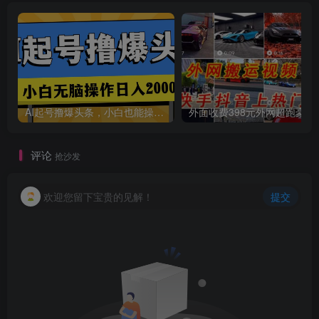
创项目
AI起号撸爆头条，小白也能操作，日入2000+
外面收费398元外网
评论
抢沙发
欢迎您留下宝贵的见解！
提交