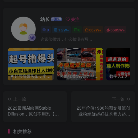
创项目
站长
关注
0
1.2W+
0
667W+
6685W+
这家伙很懒，什么都没有写...
创项目
AI起号撸爆头条，小白也能操作，日入2000+
外面收费398元外网超跑豪车汽车视频搬运至快手抖音上热门项目
上一篇
下一篇
2023最新AI绘画Stable
23年价值1980的图文引流创
Diffusion，原创不用愁【软
业粉螺旋起好技术暴力起粉
件+教程】
加爆微信
创项目
相关推荐