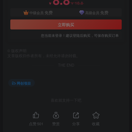
18.8
￥
￥
免费
免费
中级会员
高级会员
立即购买
您当前未登录！建议登陆后购买，可保存购买订单
创项目
©
版权声明
文章版权归作者所有，未经允许请勿转载。
THE END
网创项目
创项目
喜欢就支持一下吧
点赞
501
赞赏
分享
收藏