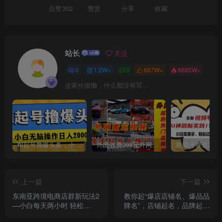
点赞
352
赞赏
分享
收藏
创项目
站长
关注
0
1.2W+
0
667W+
6685W+
这家伙很懒，什么都没有写...
创项目
AI起号撸爆头条，小白也能操作，日入2000+
外面收费398元外网超跑豪车汽车视频搬运至快手抖音上热门项目
上一篇
下一篇
东南亚跨境电商店群新玩法2
教你起“爆店店铺名、爆品品
—小白每天两小时 轻松
牌名”，店铺起名，品牌起名
10000+
（12节教学课）
创项目