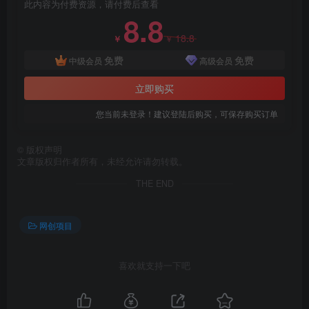
此内容为付费资源，请付费后查看
8.8
18.8
￥
￥
免费
免费
中级会员
高级会员
立即购买
您当前未登录！建议登陆后购买，可保存购买订单
创项目
©
版权声明
文章版权归作者所有，未经允许请勿转载。
THE END
网创项目
创项目
喜欢就支持一下吧