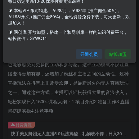
每日稳定更新10-20优质付费资源课程！
🔰 本站VIP 限时特惠，￥28/月，￥98/年 (推广佣金50%)，
￥198/永久 (推广佣金80%)，全站资源免费下载，每天更新，欢
迎加入！
通过教程创建一个24小时自动循环播放的直播间，在经过快
🔰 网创库 开放加盟，搭建一个和网创库一样的知识付费平台，
手官方直播伴侣将画面展示在公域区，吸引一些喜欢观看美
站长微信：SYWC11
女跳舞的异性进入直播间，观众通过送礼物的方式来触发直
开通会员
站长加盟
播间跳舞的自动效果，送上舞蹈对应礼物来触发特效，同时
也能够感受到更多的互动和参与感。这种互动模式不仅让直
播变得更加有趣，还增加了粉丝和主播之间的互动性。这种
直播玩法在抖音上非常受欢迎，是最新最火的无人直播玩法
之一。通过这种方式，主播可以轻松获得大量的音浪收入，
轻松实现日入1500+课程大纲：1.项目介绍2.准备工作3.直播
间搭建实操4.注意事项
付费资源
快手美女舞团无人直播5.0玩法揭秘，礼物收不停，日入3000+，内附多重防…