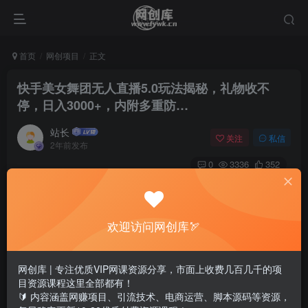
首页
网创项目
正文
快手美女舞团无人直播5.0玩法揭秘，礼物收不
停，日入3000+，内附多重防…
站长
关注
私信
2年前发布
0
3336
352
欢迎访问网创库🏹
网创库 | 专注优质VIP网课资源分享，市面上收费几百几千的项
目资源课程这里全部都有！
🔰 内容涵盖网赚项目、引流技术、电商运营、脚本源码等资源，