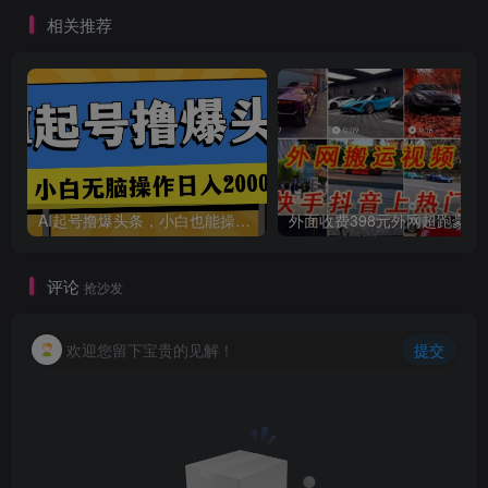
相关推荐
创项目
AI起号撸爆头条，小白也能操作，日入2000+
外面收费398元外网
评论
抢沙发
欢迎您留下宝贵的见解！
提交