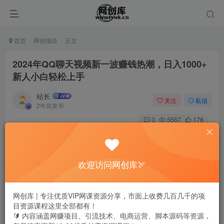
首页
网创项目
正文
2024年QQ聊天视频新一波赚钱热潮，日入1000+
新人小白轻松上手
站长
关注
私信
2年前发布
0
5567
178
欢迎访问网创库🏹
网创库 | 专注优质VIP网课资源分享，市面上收费几百几千的项
目资源课程这里全部都有！
🔰 内容涵盖网赚项目、引流技术、电商运营、脚本源码等资源，