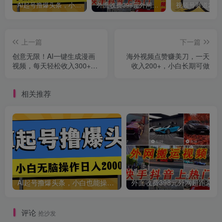
AI起号撸爆头条，小白也能操作，日入2000+
外面收费398元外网超跑豪车汽车视频搬运至快手抖音上热门项目
创项目
上一篇
下一篇
创意无限！AI一键生成漫画
海外视频点赞赚美刀，一天
视频，每天轻松收入300+，
收入200+，小白长期可做
粘贴复制简单操作！
相关推荐
创项目
AI起号撸爆头条，小白也能操作，日入2000+
外面收费398元外网
评论
抢沙发
创项目