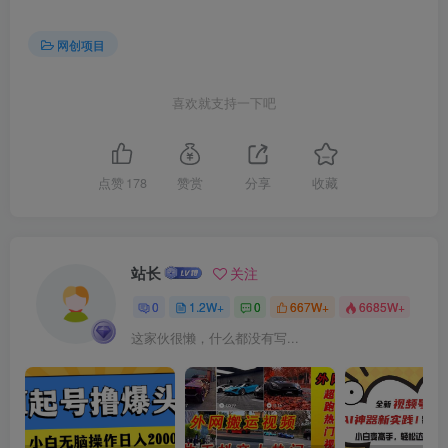
网创项目
喜欢就支持一下吧
创项目
点赞
178
赞赏
分享
收藏
站长
关注
0
1.2W+
0
667W+
6685W+
这家伙很懒，什么都没有写...
创项目