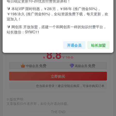
每日稳定更新10-20优质付费资源课程！
🔰 本站VIP 限时特惠，￥28/月，￥98/年 (推广佣金50%)，
项目介绍:2024年QQ聊天视频新一波赚钱热潮，日入1000+
￥198/永久 (推广佣金80%)，全站资源免费下载，每天更新，欢
迎加入！
新人小白轻松上手详细教程我已经录制完成
🔰 网创库 开放加盟，搭建一个和网创库一样的知识付费平台，
付费资源
站长微信：SYWC11
2024年QQ聊天视频新一波赚钱热潮，日入1000+ 新人小白轻松上手
此内容为付费资源，请付费后查看
开通会员
站长加盟
8.8
18.8
￥
￥
免费
免费
中级会员
高级会员
立即购买
您当前未登录！建议登陆后购买，可保存购买订单
©
版权声明
文章版权归作者所有，未经允许请勿转载。
THE END