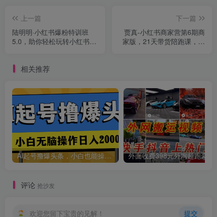
创项目
上一篇
下一篇
陆明明·小红书爆粉特训班
贾真-小红书商家营第6期商
5.0，助你轻松玩转小红书平
家版，21天带货陪跑课，让
台价值1380元
商家丢掉付流量
相关推荐
创项目
AI起号撸爆头条，小白也能操作，日入2000+
外面收费398元外网
评论
抢沙发
欢迎您留下宝贵的见解！
提交