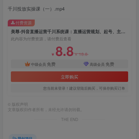
千川投放实操课（一）.mp4
付费资源
美尊-抖音直播运营千川系统课：直播​运营规划、起号、主播培养、千川投放等
此内容为付费资源，请付费后查看
8.8
18.8
￥
￥
免费
免费
创项目
中级会员
高级会员
立即购买
您当前未登录！建议登陆后购买，可保存购买订单
©
版权声明
文章版权归作者所有，未经允许请勿转载。
创项目
THE END
网创项目