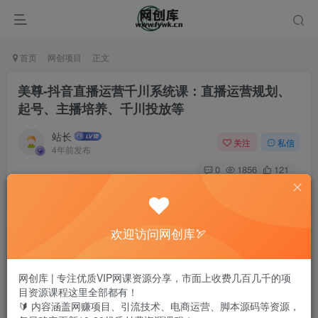
首页
网创项目
正文
美尊-抖音直播运营千川系统课：直播​运营规划、
起号、主播培养、千川投放等
站长
关注
私信
4年前发布
0
1856
121
美尊-抖音直播运营千川系统课：直播​运营规划、起号、主播
培养、千川投放等
欢迎访问网创库🏹
网创库 | 专注优质VIP网课资源分享，市面上收费几百几千的项
目资源课程这里全部都有！
🔰 内容涵盖网赚项目、引流技术、电商运营、脚本源码等资源，