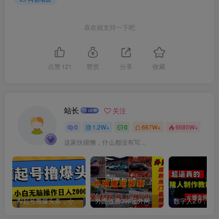
喜欢就支持一下吧
创项目
点赞
121
赞赏
分享
收藏
站长
关注
0
1.2W+
0
667W+
6685W+
创项目
这家伙很懒，什么都没有写...
AI起号撸爆头条，小白也能操作，日入2000+
外面收费398元外网超跑豪车汽车视频搬运至快手抖音上热门项目