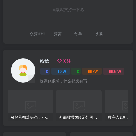
喜欢就支持一下吧
点赞
576
赞赏
分享
收藏
站长
关注
0
1.2W+
0
667W+
6685W+
这家伙很懒，什么都没有写...
AI起号撸爆头条，小白也能操作，日入2000+
外面收费398元外网超跑豪车汽车视频搬运至快手抖音上热门项目