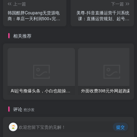
上一篇
下一篇
韩国酷胖Coupang无货源电
美尊-抖音直播运营千川系统
商：单店一天利润500+完爆
课：直播​运营规划、起号、
国内一切平台
主播培养、千川投放等
相关推荐
AI起号撸爆头条，小白也能操作，日入2000+
外面收费398元外网
评论
抢沙发
欢迎您留下宝贵的见解！
提交