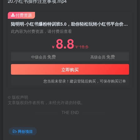
20.小红书操作注意事项.mp4
创项目
付费资源
陆明明·小红书爆粉特训班5.0，助你轻松玩转小红书平台价值1380元
此内容为付费资源，请付费后查看
8.8
18.8
￥
￥
免费
免费
中级会员
高级会员
创项目
立即购买
您当前未登录！建议登陆后购买，可保存购买订单
©
版权声明
文章版权归作者所有，未经允许请勿转载。
THE END
网创项目