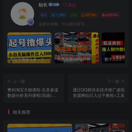
站长
关注
0
1.2W+
0
667W+
6685W+
这家伙很懒，什么都没有写...
AI起号撸爆头条，小白也能操作，日入2000+
外面收费398元外网超跑豪车汽车视频搬运至快手抖音上热门项目
上一篇
下一篇
樊剑淘宝天猫课程-生意参谋
通过QQ群排名技术推广虚拟
数据分析系列课程(高级)，
资源网站日入过千教程+工具
让您轻松运营店铺，帮助打
造爆款
相关推荐