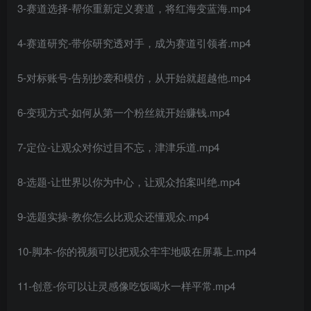
3-赛道选择-帮你重新定义赛道，将红海变蓝海.mp4
4-赛道研究-带你研究透对手，成为赛道引领者.mp4
5-对标账号-告别抄袭和模仿，从开始就超越他.mp4
创项目
6-变现方式-如何从第一个粉丝就开始赚钱.mp4
7-定位-让观众对你过目不忘，津津乐道.mp4
8-选题-让世界以你为中心，让观众拍案叫绝.mp4
9-选题实操-教你怎么比观众还懂观众.mp4
创项目
10-脚本-你的视频可以把观众牢牢地吸在屏幕上.mp4
11-创意-你可以让灵感像吃饭喝水一样平常.mp4