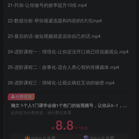
21-抖加-让你做号的效率提升10倍.mp4
22-数据分析-帮你规避选题和内容的5大坑mp4
23-最后的话-做短视频就是说你自己的话.mp4
创项目
24-进阶课程一：情境化-让你还没开口就已经说服观众.mp4
25-进阶课程二：故事化-适合人类心智的传播裁体.mp4
26-进阶课程三：情绪化-让观众疯狂互动的秘密.mp4
付费资源
瀚文·1个人1门课学会做1个热门的短视频号，让你从0~1，从1~10，打造全过程
此内容为付费资源，请付费后查看
8.8
18.8
￥
￥
免费
免费
中级会员
高级会员