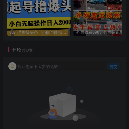
AI起号撸爆头条，小白也能操作，日入2000+
外面收费398元外网
评论
抢沙发
欢迎您留下宝贵的见解！
提交