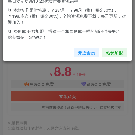
每日稳定更新10-20优质付费资源课程！
做。
🔰 本站VIP 限时特惠，￥28/月，￥98/年 (推广佣金50%)，
￥198/永久 (推广佣金80%)，全站资源免费下载，每天更新，欢
虽然没法保证每个人都可以做到超大收益,但是只要有执行力,
迎加入！
每个月赚个几千块,赚回几十倍几百倍还是很轻松的。
🔰 网创库 开放加盟，搭建一个和网创库一样的知识付费平台，
站长微信：SYWC11
付费资源
百家号长期项目，简单复制粘贴，小白可做
开通会员
站长加盟
此内容为付费资源，请付费后查看
8.8
18.8
￥
￥
免费
免费
中级会员
高级会员
立即购买
您当前未登录！建议登陆后购买，可保存购买订单
©
版权声明
文章版权归作者所有，未经允许请勿转载。