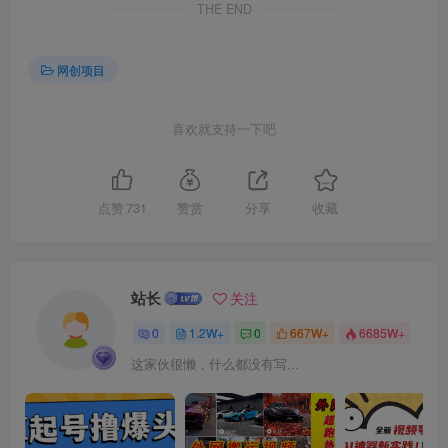
THE END
网创项目
喜欢就支持一下吧
创项目
点赞
731
赞赏
分享
收藏
站长
关注
0
1.2W+
0
667W+
6685W+
这家伙很懒，什么都没有写...
创项目