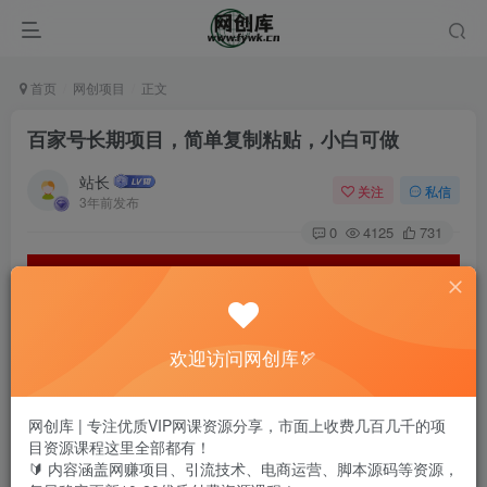
首页
网创项目
正文
百家号长期项目，简单复制粘贴，小白可做
站长
关注
私信
3年前发布
0
4125
731
欢迎访问网创库🏹
网创库 | 专注优质VIP网课资源分享，市面上收费几百几千的项
目资源课程这里全部都有！
🔰 内容涵盖网赚项目、引流技术、电商运营、脚本源码等资源，
这是百度官方的百家号，长期项目，简单复制粘贴，小白可