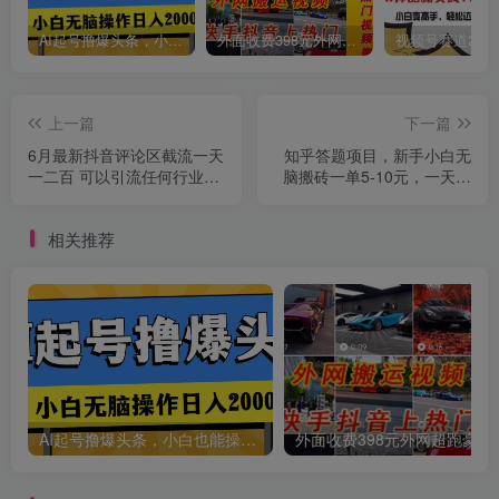
AI起号撸爆头条，小白也能操作，日入2000+
外面收费398元外网超跑豪车汽车视频搬运至快手抖音上热门项目
上一篇
下一篇
创项目
6月最新抖音评论区截流一天
知乎答题项目，新手小白无
一二百 可以引流任何行业精
脑搬砖一单5-10元，一天轻
准粉（附无限开脚本）
松日入200+
相关推荐
创项目
AI起号撸爆头条，小白也能操作，日入2000+
外面收费398元外网