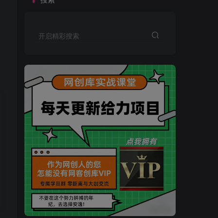
开启精彩搜索
买VIP会员或加盟商-全年最低价-立即抢额
网创库-限时优惠 别错过!