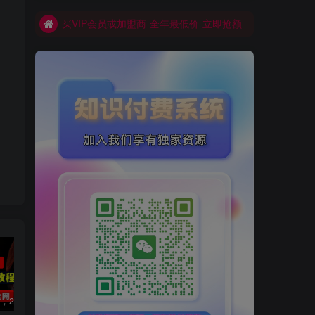
买VIP会员或加盟商-全年最低价-立即抢额
网创库-限时优惠 别错过!
数字人2.0，2024下半年最火项目，无限免费生成视频，可实现任何场景，用任何形象，任何声音，说任何话，5分钟生成一条原创口播视频。
视频号赛道2.0：AI神器新实践！另辟蹊径！五分钟一条作品，小白变高手…
2022直播带货之千川投流课：快速起量方法、付费撬动自然流 90分钟学会