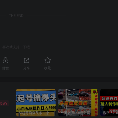
THE END
喜欢就支持一下吧
赞赏
分享
收藏
85W+
AI起号撸爆头条，小白也能操作，日入2000+
外面收费398元外网超跑豪车汽车视频搬运至快手抖音上热门项目