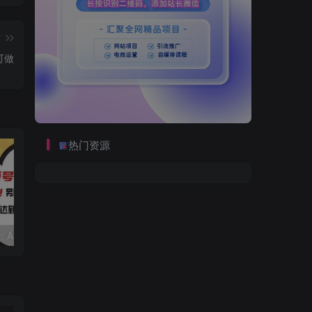
篇
可做
热门资源
视频号赛道2.0：AI神器新实践！另辟蹊径！五分钟一条作品，小白变高手…
靠蛋仔派对一天5800+，小白做磁力聚星轻松上手