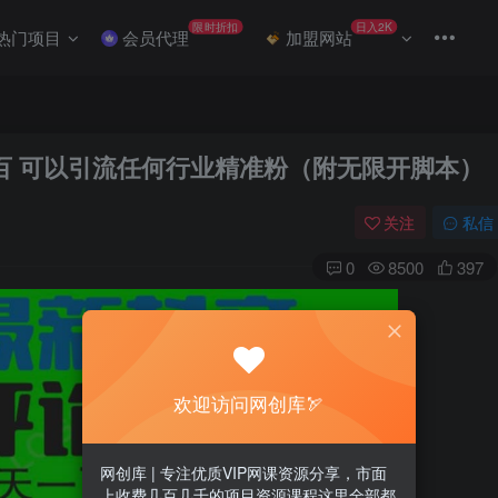
限时折扣
日入2K
热门项目
会员代理
加盟网站
百 可以引流任何行业精准粉（附无限开脚本）
关注
私信
0
8500
397
欢迎访问网创库🏹
网创库 | 专注优质VIP网课资源分享，市面
上收费几百几千的项目资源课程这里全部都