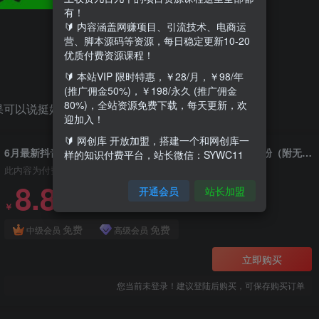
有！
🔰 内容涵盖网赚项目、引流技术、电商运
营、脚本源码等资源，每日稳定更新10-20
优质付费资源课程！
🔰 本站VIP 限时特惠，￥28/月，￥98/年
(推广佣金50%)，￥198/永久 (推广佣金
80%)，全站资源免费下载，每天更新，欢
果可以说挺好的
迎加入！
🔰 网创库 开放加盟，搭建一个和网创库一
6月最新抖音评论区截流一天一二百 可以引流任何行业精准粉（附无限开脚本）
样的知识付费平台，站长微信：SYWC11
此内容为付费资源，请付费后查看
8.8
开通会员
站长加盟
18.8
￥
￥
免费
免费
中级会员
高级会员
立即购买
您当前未登录！建议登陆后购买，可保存购买订单