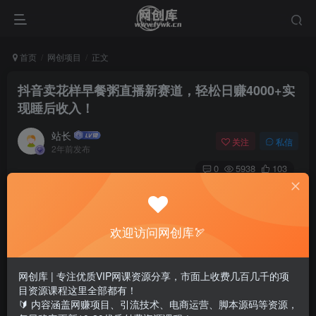
首页
网创项目
正文
抖音卖花样早餐粥直播新赛道，轻松日赚4000+实
现睡后收入！
站长
关注
私信
2年前发布
0
5938
103
欢迎访问网创库🏹
网创库 | 专注优质VIP网课资源分享，市面上收费几百几千的项
目资源课程这里全部都有！
🔰 内容涵盖网赚项目、引流技术、电商运营、脚本源码等资源，