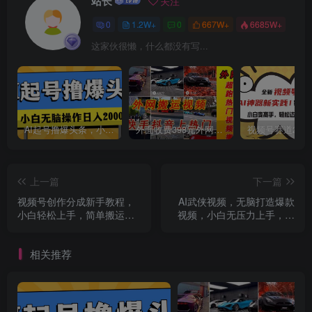
站长
关注
创项目
0
1.2W+
0
667W+
6685W+
这家伙很懒，什么都没有写...
AI起号撸爆头条，小白也能操作，日入2000+
外面收费398元外网超跑豪车汽车视频搬运至快手抖音上热门项目
创项目
上一篇
下一篇
视频号创作分成新手教程，
AI武侠视频，无脑打造爆款
小白轻松上手，简单搬运，
视频，小白无压力上手，日
轻松日赚 300+
收益500+，无需任何技术
相关推荐
创项目