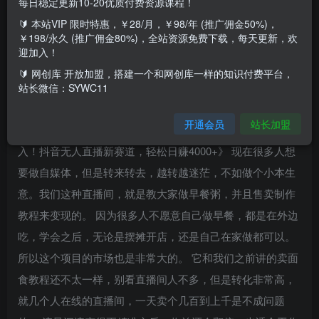
每日稳定更新10-20优质付费资源课程！
🔰 本站VIP 限时特惠，￥28/月，￥98/年 (推广佣金50%)，
￥198/永久 (推广佣金80%)，全站资源免费下载，每天更新，欢
迎加入！
🔰 网创库 开放加盟，搭建一个和网创库一样的知识付费平台，
站长微信：SYWC11
项目介绍
开通会员
站长加盟
大家好，今天给大家带来一个《卖花样早餐粥实现睡后收
入！抖音无人直播新赛道，轻松日赚4000+》 现在很多人想
要做自媒体，但是转来转去，越转越迷茫，不如做个小本生
意。我们这种直播间，就是教大家做早餐粥，并且售卖制作
教程来变现的。 因为很多人不愿意自己做早餐，都是在外边
吃，学会之后，无论是摆摊开店，还是自己在家做都可以。
所以这个项目的市场也是非常大的。 它和我们之前讲的卖面
食教程还不太一样，别看直播间人不多，但是转化非常高，
就几个人在线的直播间，一天卖个几百到上千是不成问题