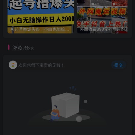
AI起号撸爆头条，小白也能操作，日入2000+
外面收费398元外网
评论
抢沙发
欢迎您留下宝贵的见解！
提交