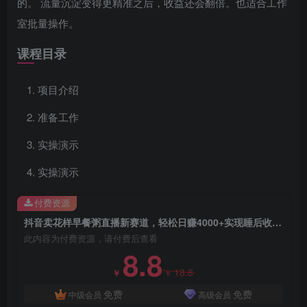
的。 流量沉淀变得更精准之后，收益还会翻倍。也适合工作
室批量操作。
课程目录
项目介绍
准备工作
实操演示
实操演示
付费资源
抖音卖花样早餐粥直播新赛道，轻松日赚4000+实现睡后收入！
此内容为付费资源，请付费后查看
8.8
创项目
18.8
￥
￥
免费
免费
中级会员
高级会员