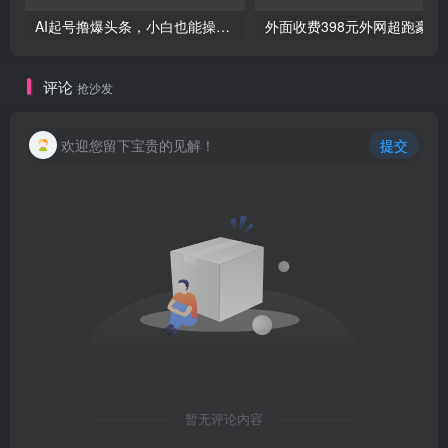
AI起号撸爆头条，小白也能操作，日入2000+
外面收费398元外网
评论
抢沙发
欢迎您留下宝贵的见解！
提交
暂无评论内容