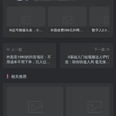
创项目
AI起号撸爆头条，小白也能操作，日入2000+
外面收费398元外网超跑豪车汽车视频搬运至快手抖音上热门项目
上一篇
下一篇
创项目
外面卖1980的抖音项目：不
0基础入门短视频达人IP打
用成本不用下单，日入过千
造：助你快速入局 毫无保留
算入门【详细玩法教程】
的干货分享(10节视频课)
相关推荐