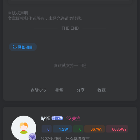
©
版权声明
文章版权归作者所有，未经允许请勿转载。
THE END
创项目
网创项目
喜欢就支持一下吧
点赞
645
赞赏
分享
收藏
创项目
站长
关注
0
1.2W+
0
667W+
6685W+
这家伙很懒，什么都没有写...