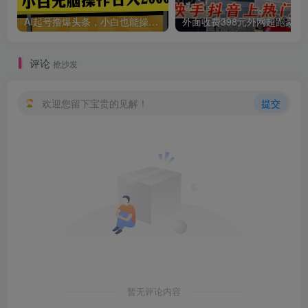
AI起号撸爆头条，小白也能操作，日入2000+
外面收费398元外网
评论
抢沙发
欢迎您留下宝贵的见解！
提交
暂无评论内容