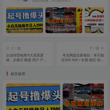
这家伙很懒，什么都没有写...
AI起号撸爆头条，小白也能操作，日入2000+
外面收费398元外网超跑豪车汽车视频搬运至快手抖音上热门项目
创项目
上一篇
下一篇
企业转型电商/5大底层逻
夸克网盘拉新项目：单天稳
辑，从模式 数据 用户 产品
定300-500＋长期 稳定 绿色
营销5大板块，高效转型
（教程+资料素材）
相关推荐