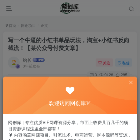
首页
网创项目
正文
写一个牛逼的小红书单品玩法，淘宝+小红书反向
截流！【某公众号付费文章】
站长
关注
私信
3年前发布
0
9128
285
欢迎访问网创库🏹
网创库 | 专注优质VIP网课资源分享，市面上收费几百几千的项
目资源课程这里全部都有！
🔰 内容涵盖网赚项目、引流技术、电商运营、脚本源码等资源，