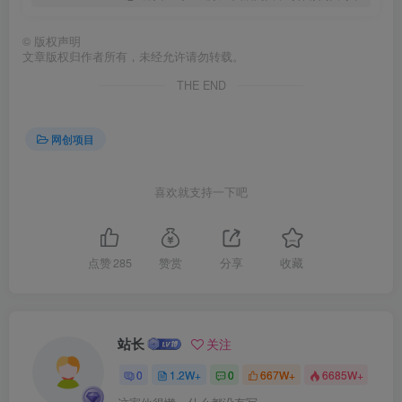
©
版权声明
文章版权归作者所有，未经允许请勿转载。
创项目
THE END
网创项目
喜欢就支持一下吧
创项目
点赞
285
赞赏
分享
收藏
站长
关注
0
1.2W+
0
667W+
6685W+
创项目