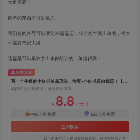
大道至简！
简单的东西才可以放大。
我们有的账号可以做到20篇笔记，15个粉丝就出单的，根本
不需要笔记大爆。
创项目
这篇是可以单独拿出来做培训的，价值很高！
付费资源
写一个牛逼的小红书单品玩法，淘宝+小红书反向截流！【某公众号付费文章】
此内容为付费资源，请付费后查看
8.8
18.8
￥
￥
创项目
免费
免费
中级会员
高级会员
立即购买
您当前未登录！建议登陆后购买，可保存购买订单