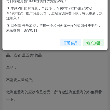
每日稳定更新10-20优质付费资源课程！
🔰 本站VIP 限时特惠，￥28/月，￥98/年 (推广佣金50%)，
写个牛逼的小红书玩法！
￥198/永久 (推广佣金80%)，全站资源免费下载，每天更新，欢
迎加入！
淘宝+小红书反向截流，淘宝基本不用补单。
🔰 网创库 开放加盟，搭建一个和网创库一样的知识付费平台，
站长微信：SYWC11
亲测，原创，而且长久！
开通会员
站长加盟
玩法不是针对低价产品，而是针对的微商产品、功效型的产
品、或者”黑五类”的品。
单品，
不需要大量铺货。
做淘宝蓝海的应该懂是啥品，所有做过淘宝蓝海的都值得看
一下。