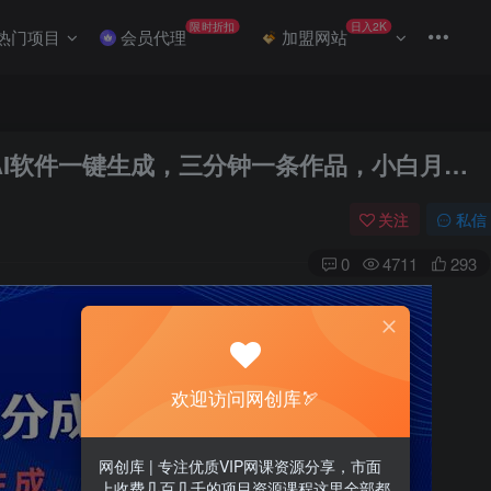
限时折扣
日入2K
热门项目
会员代理
加盟网站
 AI软件一键生成，三分钟一条作品，小白月…
关注
私信
0
4711
293
欢迎访问网创库🏹
网创库 | 专注优质VIP网课资源分享，市面
上收费几百几千的项目资源课程这里全部都