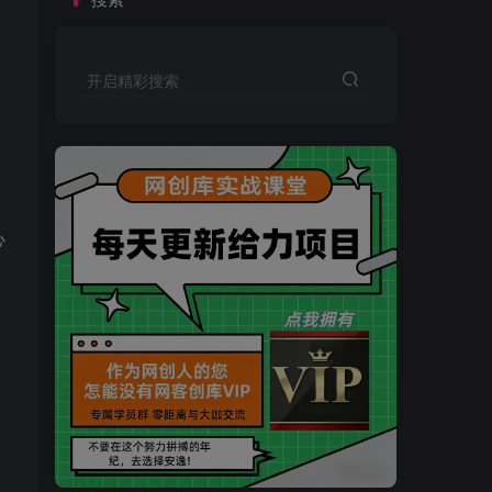
开启精彩搜索
心
买VIP会员或加盟商-全年最低价-立即抢额
网创库-限时优惠 别错过!