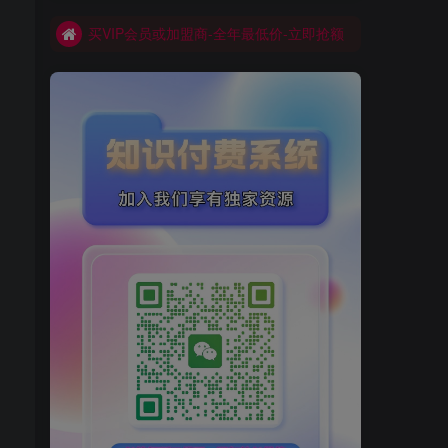
买VIP会员或加盟商-全年最低价-立即抢额
网创库-限时优惠 别错过!