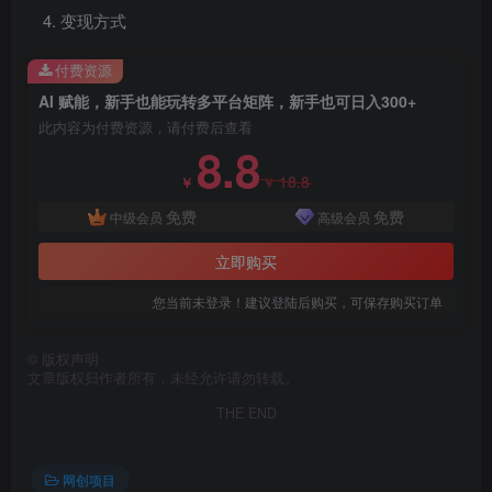
变现方式
付费资源
AI 赋能，新手也能玩转多平台矩阵，新手也可日入300+
此内容为付费资源，请付费后查看
8.8
18.8
￥
￥
免费
免费
中级会员
高级会员
立即购买
您当前未登录！建议登陆后购买，可保存购买订单
©
版权声明
文章版权归作者所有，未经允许请勿转载。
THE END
创项目
网创项目