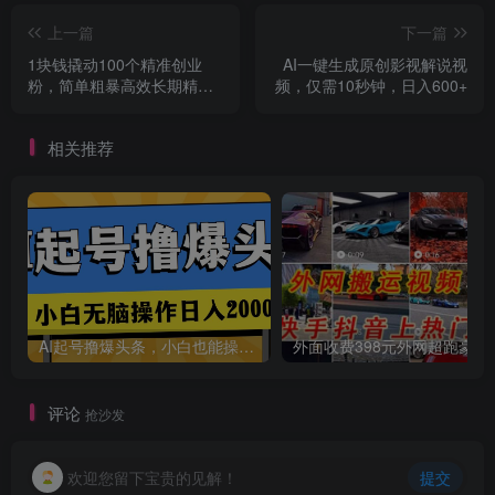
上一篇
下一篇
创项目
1块钱撬动100个精准创业
AI一键生成原创影视解说视
粉，简单粗暴高效长期精
频，仅需10秒钟，日入600+
准，单人单日引流500+创业
粉，日变现2000+
相关推荐
创项目
AI起号撸爆头条，小白也能操作，日入2000+
外面收费398元外网
评论
抢沙发
创项目
欢迎您留下宝贵的见解！
提交