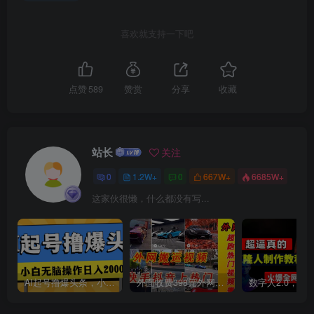
喜欢就支持一下吧
点赞
589
赞赏
分享
收藏
创项目
站长
关注
0
1.2W+
0
667W+
6685W+
这家伙很懒，什么都没有写...
创项目
AI起号撸爆头条，小白也能操作，日入2000+
外面收费398元外网超跑豪车汽车视频搬运至快手抖音上热门项目