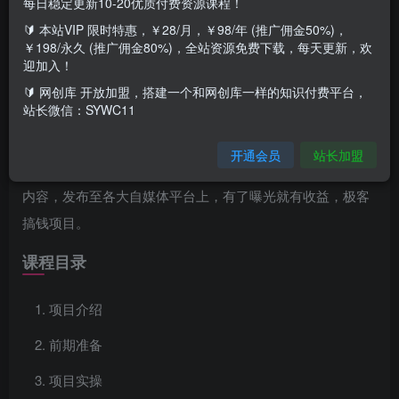
每日稳定更新10-20优质付费资源课程！
项目介绍
🔰 本站VIP 限时特惠，￥28/月，￥98/年 (推广佣金50%)，
￥198/永久 (推广佣金80%)，全站资源免费下载，每天更新，欢
利用现在全新的AI一键成片工具，只需要1套免费的AI成片工
迎加入！
具，然后把优质爆文进行二次创作就可以生成全新的原创视
🔰 网创库 开放加盟，搭建一个和网创库一样的知识付费平台，
站长微信：SYWC11
频后期一旦有视频爆了，就会有收益，像今日头条每1万阅读
就有10元左右，视频号分成计划就更不用说了。通俗易懂的
开通会员
站长加盟
来讲:这个项目就是通过利用A1I生成工具，生成全新的视频
内容，发布至各大自媒体平台上，有了曝光就有收益，极客
搞钱项目。
课程目录
项目介绍
前期准备
项目实操