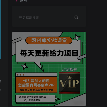
开启精彩搜索
键
品
买VIP会员或加盟商-全年最低价-立即抢额
网创库-限时优惠 别错过!