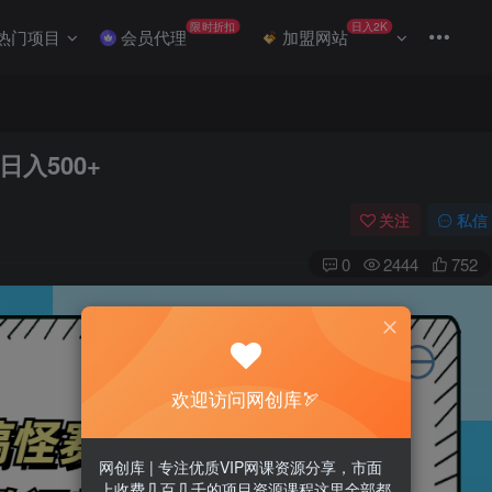
限时折扣
日入2K
热门项目
会员代理
加盟网站
入500+
关注
私信
0
2444
752
欢迎访问网创库🏹
网创库 | 专注优质VIP网课资源分享，市面
上收费几百几千的项目资源课程这里全部都