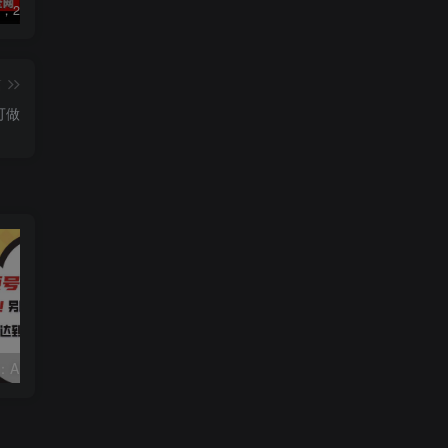
数字人2.0，2024下半年最火项目，无限免费生成视频，可实现任何场景，用任何形象，任何声音，说任何话，5分钟生成一条原创口播视频。
视频号赛道2.0：AI神器新实践！另辟蹊径！五分钟一条作品，小白变高手…
靠蛋仔派对一天5800+，小白做磁力聚星轻松上手
篇
可做
视频号赛道2.0：AI神器新实践！另辟蹊径！五分钟一条作品，小白变高手…
靠蛋仔派对一天5800+，小白做磁力聚星轻松上手