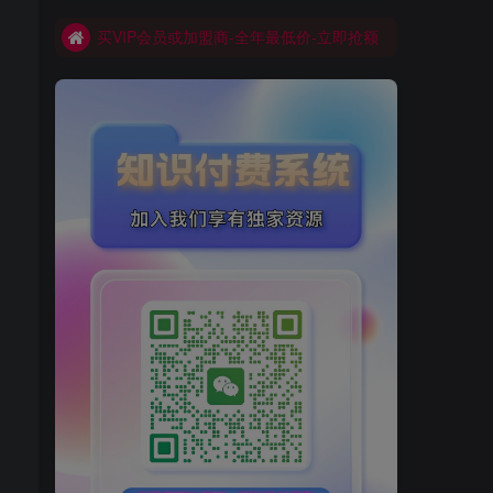
买VIP会员或加盟商-全年最低价-立即抢额
网创库-限时优惠 别错过!