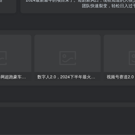
团队快速裂变，轻松日入过
外面收费398元外网超跑豪车汽车视频搬运至快手抖音上热门项目
数字人2.0，2024下半年最火项目，无限免费生成视频，可实现任何场景，用任何形象，任何声音，说任何话，5分钟生成一条原创口播视频。