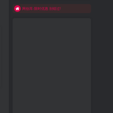
网创库-限时优惠 别错过!
买VIP会