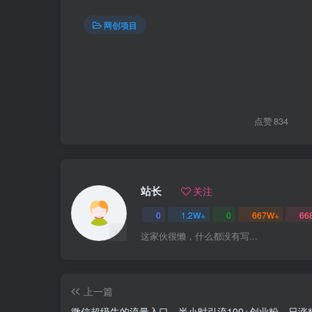
网创项目
点赞
834
站长
关注
0
1.2W+
0
667W+
66
这家伙很懒，什么都没有写...
上一篇
微信超级牛的流量入口，半小时引流100+创业粉，日涨