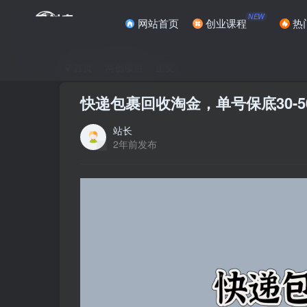
NEW
网站首页
创业课程
热
首页
网创项目
正文
快递包裹回收淘金，单号保底30-
站长
2年前发布