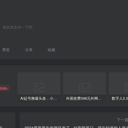
喜欢就支持一下吧
赞赏
分享
收藏
85W+
AI起号撸爆头条，小白也能操作，日入2000+
外面收费398元外网超跑豪车汽车视频搬运至快手抖音上热门项目
下一
粉
2024最新最牛的项目来了。短剧新风口，现在知道的人很