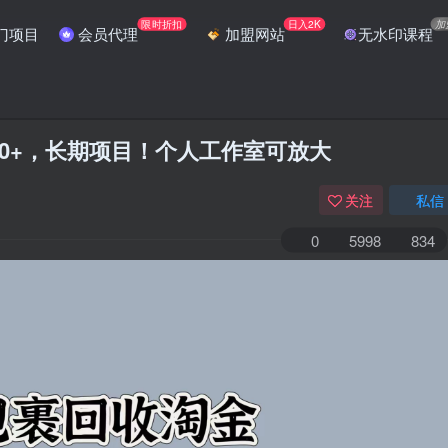
限时折扣
日入2K
加
门项目
会员代理
加盟网站
无水印课程
50+，长期项目！个人工作室可放大
关注
私信
0
5998
834