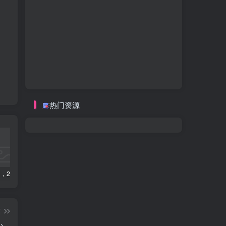
热门资源
数字人2.0，2024下半年最火项目，无限免费生成视频，可实现任何场景，用任何形象，任何声音，说任何话，5分钟生成一条原创口播视频。
视频号赛道2.0：AI神器新实践！另辟蹊径！五分钟一条作品，小白变高手…
2022直播带货之千川投流课：快速起量方法、付费撬动自然流 90分钟学会
篇
少，